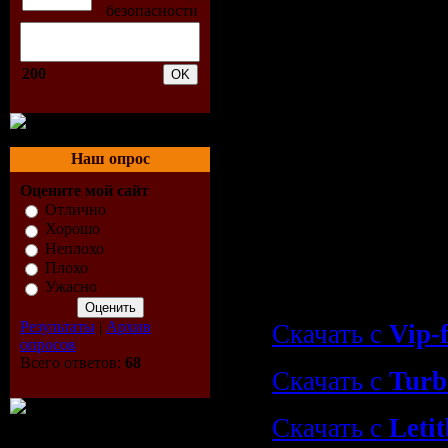
Directions
06. ARTIFAKT 
07. SOUNDKRA
200
My Dear Watso
08. ELECTRYP
09. FAREBI JA
Наш опрос
10. BUSTER G
Оцените мой сайт
Отлично
Хорошо
Скачать "Serpe
Неплохо
(Compiled By 
Плохо
Ужасно
Soundkraft) (2
Результаты
|
Архив
Скачать с
Vip-f
опросов
Всего ответов:
68
Скачать с
Turb
Скачать с
Letit