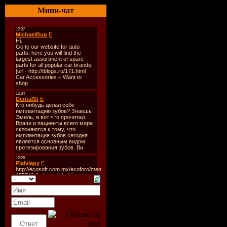
Жанр:
Psyched
Мини-чат
Дата выпуска
Количество т
Формат:
MP3
Битрейт:
VBR 
Время звучан
Размер:
123 
Tracklist:
01. ELECTRYP
Burning Far A
02. TALPA - H
03. SOUNDKRA
04. BARAK - A
05. PROTOCU