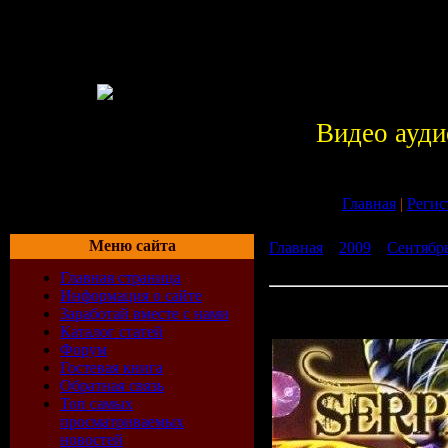
Видео ауди
Главная
|
Регис
Меню сайта
Главная
»
2009
»
Сентябр
(Compiled By Rubal Aka So
Главная страница
Информация о сайте
Serpentine Illusions (Comp
Заработай вместе с нами
Soundkraft) (2009)
Каталог статей
Форум
Гостевая книга
Обратная связь
Топ самых
просматриваемых
новостей