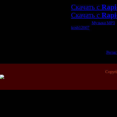
Скачать с
Rapi
Скачать с
Rapi
Категория:
Музыка МР3
|
kosh12007
| Рейтинг: 0.0/0
Всего комментариев:
0
Добавлять комментарии м
пол
[
Регис
Copyr