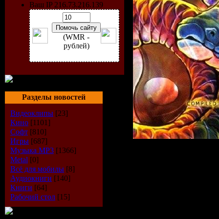
Ваш IP 216.73.216.139
(WMR -
рублей)
Разделы новостей
Видеоклипы
[23]
Кино
[1101]
Софт
[810]
Игры
[687]
Музыка МР3
[1366]
Исполнитель:
Metal
[0]
Всё для мобилы
[8]
Альбом:
Serpen
Аудиокниги
[140]
Книги
[64]
(Compiled By 
Рабочий стол
[15]
Soundkraft)