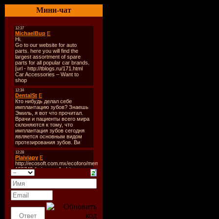
Стиль
: Tr
Мини-чат
Дата
: 28-
Радио
: Di
Качество
:
Размер
: ~
Формат ш
еженедель
TrackList
:
01. Adam N
Callista (S