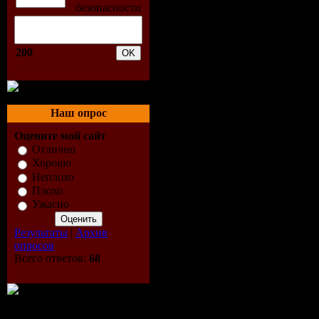
Terminal R
[Anjunabea
200
02. Ben Gol
Senadee - 
Наш опрос
Оцените мой сайт
(Thomas D
Отлично
Хорошо
Mix) [Kill 
Неплохо
Плохо
Ужасно
03. Sunny 
Результаты
|
Архив
Release (Up
опросов
Всего ответов:
68
Mix) [Red 
Recordings