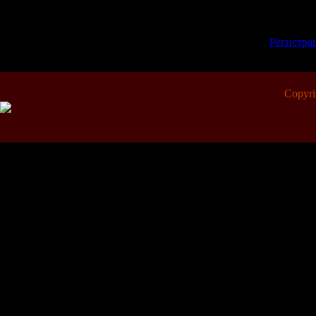
Добавлять коммент
зарегистрированн
[
Регистра
Copyr