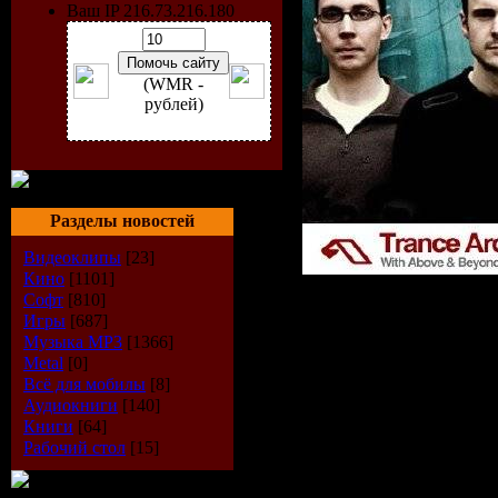
Ваш IP 216.73.216.180
(WMR -
рублей)
Разделы новостей
Видеоклипы
[23]
Кино
[1101]
Софт
[810]
Исполнит
Игры
[687]
Музыка МР3
[1366]
Above and
Metal
[0]
Всё для мобилы
[8]
Радиошоу
Аудиокниги
[140]
Книги
[64]
Рабочий стол
[15]
Around Th