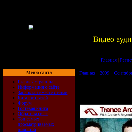
Видео ауди
Главная
|
Регис
Меню сайта
Главная
»
2009
»
Сентябр
Trance Around The World 2
Главная страница
08-2009)
Информация о сайте
Заработай вместе с нами
Above & Beyond - Trance 
Каталог статей
283 (Guestmix Rank 1) (28
Форум
Гостевая книга
Обратная связь
Топ самых
просматриваемых
новостей