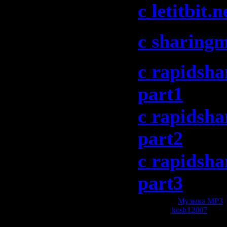
c letitbit.n
c sharing
c rapidsha
part1
c rapidsha
part2
c rapidsha
part3
Категория:
Музыка МР3
|
Добавил:
kosh12007
| Рей
Всего комментариев:
0