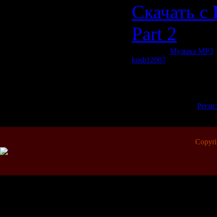
Скачать с
Part 2
Категория:
Музыка МР3
|
kosh12007
| Рейтинг: 0.0/0
Всего комментариев:
0
Добавлять комментарии м
пол
[
Регис
Copyr