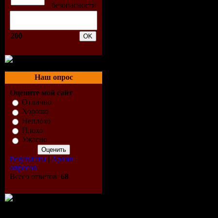
CD1:
01. Feed 
200
02. Give M
03. A Son
Наш опрос
Оцените мой сайт
The Floorb
Отлично
Хорошо
04. Permaf
Неплохо
Плохо
05. The Li
Ужасно
Результаты
|
Архив
Of Me
опросов
Всего ответов:
68
06. Model
07. Parade