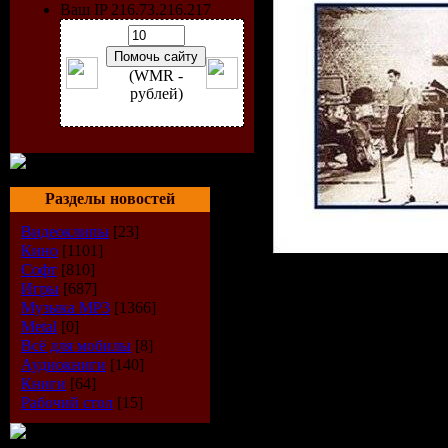
Ваш IP 216.73.216.217
(WMR -
рублей)
Разделы новостей
Видеоклипы
[23]
Кино
[1101]
Софт
[810]
Игры
[687]
Музыка МР3
[1366]
Исполнит
Metal
[0]
Всё для мобилы
[8]
Magazine
Аудиокниги
[140]
Книги
[64]
Альбом:
P
Рабочий стол
[15]