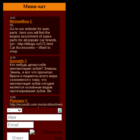
Жанр:
Ne
Мини-чат
Дата вып
2009
Количеств
Формат:
Битрейт:
Время зв
min
Размер:
1
Tracklist: