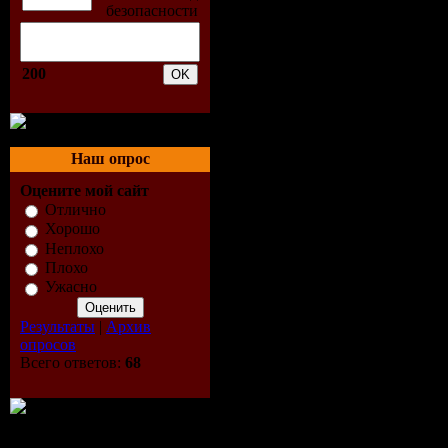
200
Наш опрос
Оцените мой сайт
Отлично
Хорошо
Неплохо
Плохо
Ужасно
Результаты
|
Архив
опросов
Всего ответов:
68