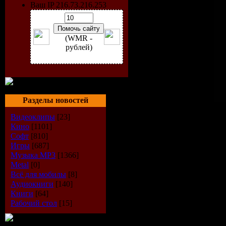
Ваш IP 216.73.216.253
(WMR -
рублей)
Разделы новостей
Исполнитель
: M.I.K.E.
Видеоклипы
[23]
Радиошоу
: Club Elite Ses
Кино
[1101]
Стиль
: Trance
Софт
[810]
Дата
: 20-08-2009
Игры
[687]
Радио
: Di.fm
Музыка МР3
[1366]
Качество
: 256 kbps
Metal
[0]
Размер
: 109 MB
Всё для мобилы
[8]
Выходит в эфир:
еженед
Аудиокниги
[140]
Книги
[64]
TrackList
:
Рабочий стол
[15]
01. Jojo Da Silva & Sergio
02. Push - Infinite