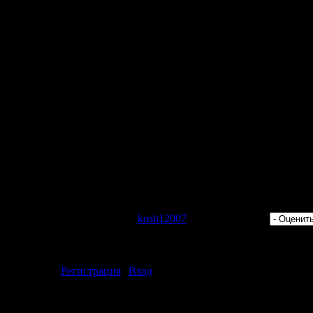
hael Cassette Remix)
Palamos 2009 (M.I.K.E.'s Back To Basics Remix)
ar - Chasing Love
na(?)
e (Original Mix)
 Changes (Original Mix)
g's Gonna Be Fine (Serenade Remix)
k To Basics]
Elite Sessions 110 (20-08-2009)":
 Просмотров: 394 | Добавил:
kosh12007
| Рейтинг: 0.0/0 |
ментарии могут только зарегистрированные пользователи.
[
Регистрация
|
Вход
]