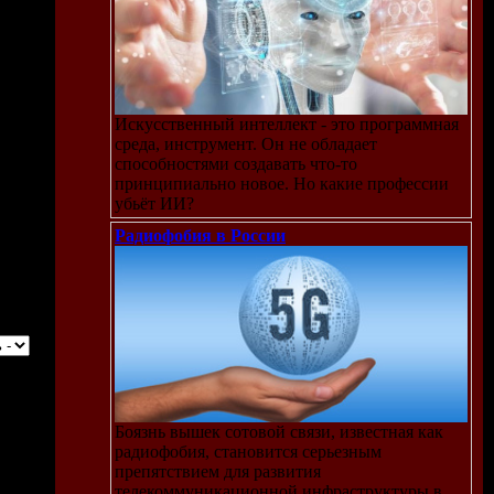
Искусственный интеллект - это программная
среда, инструмент. Он не обладает
способностями создавать что-то
принципиально новое. Но какие профессии
убьёт ИИ?
Радиофобия в России
Боязнь вышек сотовой связи, известная как
радиофобия, становится серьезным
препятствием для развития
телекоммуникационной инфраструктуры в