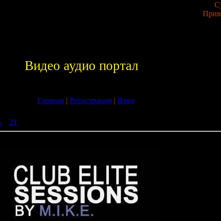
С
Прив
Видео аудио портал
Главная
|
Регистрация
|
Вход
ь
»
21
» M.I.K.E. - Club Elite Sessions 110 (20-08-2009)
ions 110 (20-08-2009)