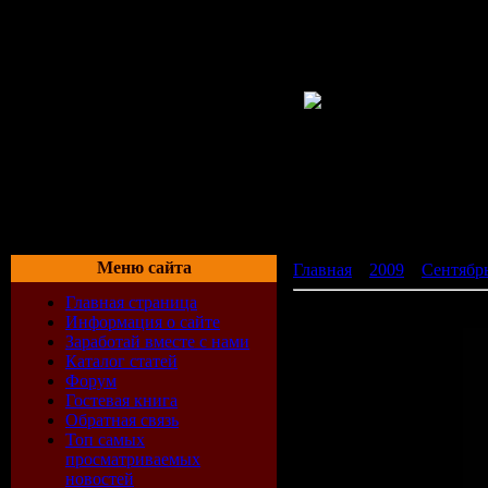
Меню сайта
Главная
»
2009
»
Сентябр
Главная страница
M.I.K.E. - Club Elite Sess
Информация о сайте
Заработай вместе с нами
Каталог статей
Форум
Гостевая книга
Обратная связь
Топ самых
просматриваемых
новостей