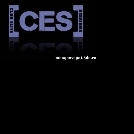
sions
ельно
 Rincon - Chi Co Monte (Sunn Jellie Remix)