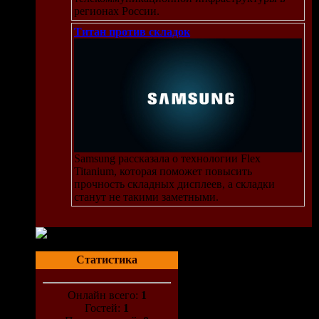
регионах России.
Титан против складок
Samsung рассказала о технологии Flex
Titanium, которая поможет повысить
прочность складных дисплеев, а складки
станут не такими заметными.
Статистика
Онлайн всего:
1
Гостей:
1