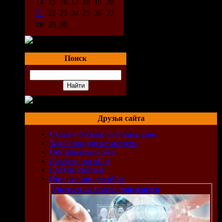
14
15
16
17
18
19
20
21
22
23
24
25
26
27
28
29
30
Поиск
Друзья сайта
Скачать бесплатно клипы, кино
Заработок для вебмастера
Официальный блог
Сообщество uCoz
FAQ по системе
Инструкции для uCoz
Учиться не всегда пригодится