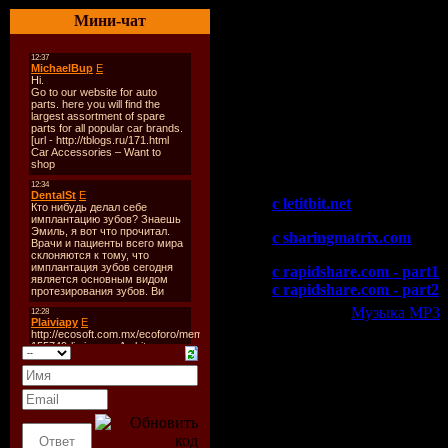
03. Dakota - Roxy '84 (Mic
Мини-чат
04. M.I.K.E. - Sunrise At 
05. The Flyers & Mike Son
06. Ashley Wallbridge - Aet
07. Paul Allen - Rough Ton
08. Phillip Alpha - Sudden
09. Angel Ace - Everythin
10. BT - Flaming June [Bac
Скачать "M.I.K.E. - Club 
c letitbit.net
c sharingmatrix.com
c rapidshare.com - part1
c rapidshare.com - part2
Категория:
Музыка МР3
|
Всего комментариев:
0
Добавлять ком