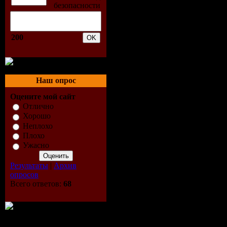
200
Наш опрос
Оцените мой сайт
Отлично
Хорошо
Неплохо
Плохо
Ужасно
Результаты
|
Архив
опросов
Всего ответов:
68