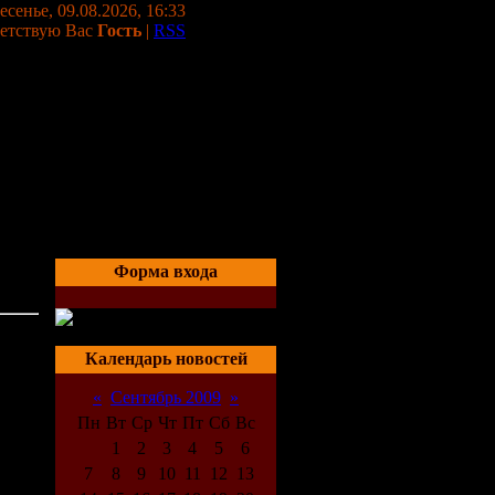
сенье, 09.08.2026, 16:33
етствую Вас
Гость
|
RSS
Форма входа
8-
04:41
Календарь новостей
«
Сентябрь 2009
»
Пн
Вт
Ср
Чт
Пт
Сб
Вс
1
2
3
4
5
6
7
8
9
10
11
12
13