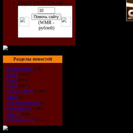
Ваш IP 216.73.216.144
(WMR -
рублей)
Исполнитель
: Daniel Kan
Радиошоу
: Always Alive
Стиль
: Trance
Дата
: 21-08-2009
Радио
: AH.fm
Качество
: 192 kbps
Разделы новостей
Размер
: 164 MB
Видеоклипы
[23]
TrackList
:
Кино
[1101]
Софт
[810]
01. ID
Игры
[687]
02. Dirty Vegas - Tonight
Музыка МР3
[1366]
03. Sunny Lax pres. Acacia
04. tyDi & Dennis Sheperd
Metal
[0]
05. Kalafut & Fygle vs. Ar
Всё для мобилы
[8]
Mashup)
Аудиокниги
[140]
06. Marco V vs. Sander va
Книги
[64]
07. Rex Mundi feat. Susana
Рабочий стол
[15]
08. ID
09. ID