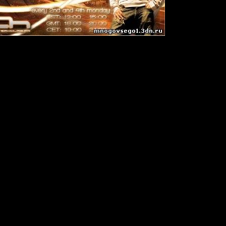
di
 (Above & Beyond Remix) [Toolroom Records]
 - Sair Et Lec [DeepBlue Records]
 feat. Marcie - Somehow [S107 Recordings]
min van Buuren feat. Ray Wilson - Yet Another Novocaine (Daniel Kan
n Doorn pres. Purple Haze - Unprepared Bliksem (Plathysma Mashup)
 - Nothing At All [Coldharbour Recordings]