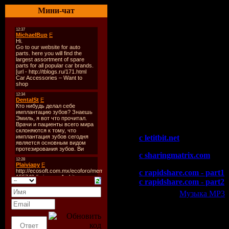
10. Above & Beyond pres. T
Мини-чат
11. Menno de Jong & Leon B
12. Ronski Speed feat. An
13. Daniel Kandi - Venice 
14. Sean Tyas & Simon Pat
15. Dreastic - Blade Runne
16. ID
17. ID
18. Paul van Dyk feat. Jo
19. Corderoy - Kyrie [Mon
20. Activa pres. Solar Mov
21. Carl B - How Things C
Скачать "Daniel Kandi - 
c letitbit.net
c sharingmatrix.com
c rapidshare.com - part1
c rapidshare.com - part2
Категория:
Музыка МР3
|
Всего комментариев:
0
Добавлять ком