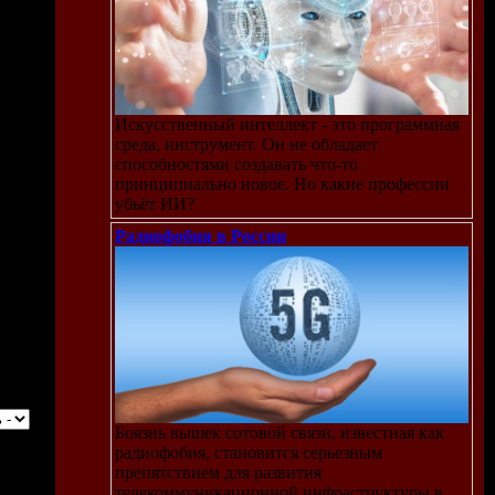
Искусственный интеллект - это программная
среда, инструмент. Он не обладает
способностями создавать что-то
принципиально новое. Но какие профессии
убьёт ИИ?
Радиофобия в России
Боязнь вышек сотовой связи, известная как
радиофобия, становится серьезным
препятствием для развития
телекоммуникационной инфраструктуры в