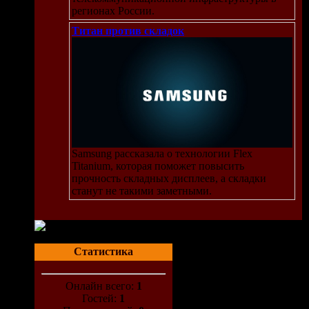
регионах России.
Титан против складок
Samsung рассказала о технологии Flex
Titanium, которая поможет повысить
прочность складных дисплеев, а складки
станут не такими заметными.
Статистика
Онлайн всего:
1
Гостей:
1