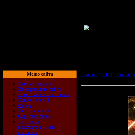
Меню сайта
Главная
»
2009
»
Сентябр
2009)
Главная страница
Информация о сайте
Daniel Kandi - Always Aliv
Заработай вместе с нами
Каталог статей
Форум
Гостевая книга
Обратная связь
Топ самых
просматриваемых
новостей