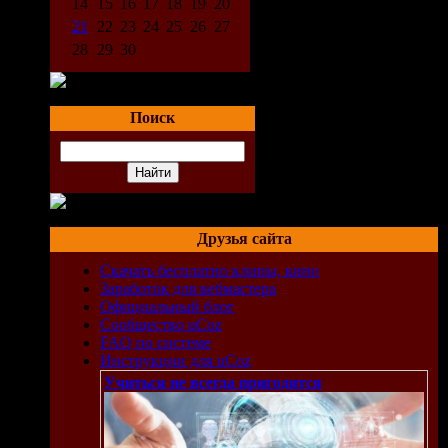
14
15
16
17
18
19
20
21
22
23
24
25
26
27
28
29
30
Поиск
Друзья сайта
Скачать бесплатно клипы, кино
Заработок для вебмастера
Официальный блог
Сообщество uCoz
FAQ по системе
di
Инструкции для uCoz
Учиться не всегда пригодится