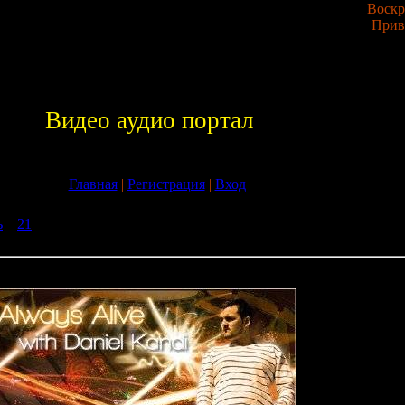
Воскре
Прив
Видео аудио портал
Главная
|
Регистрация
|
Вход
ь
»
21
» Daniel Kandi - Always Alive 051 (Khoa Studio Session) (21-0
e 051 (Khoa Studio Session) (21-08-2009)