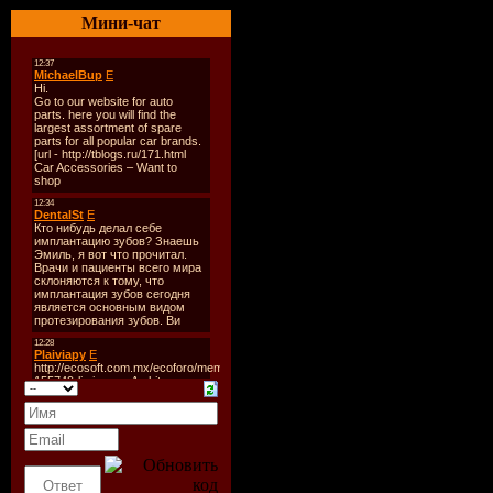
Время зву
Мини-чат
Размер:
3
Битрейт:
3
Tracklist:
----------
1. Avicii -
2. Dave Si
3. David L
4. Desapare
Farina Rem