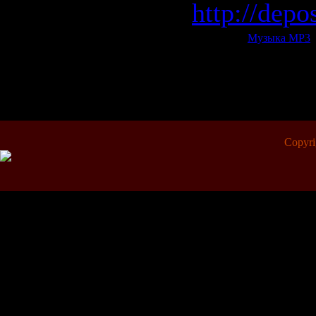
http://depo
Категория:
Музыка МР3
|
Всего комментариев:
0
Copyr