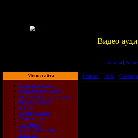
Видео ауди
Главная
|
Регис
Меню сайта
Главная
»
2009
»
Сентябр
Главная страница
Disco Compilation (06.08.
Информация о сайте
Заработай вместе с нами
Каталог статей
Форум
Гостевая книга
Обратная связь
Топ самых
просматриваемых
новостей