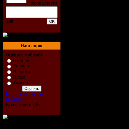
5. Discodr
Mix)
200
6. Dj Lvov
matter (DJ
Наш опрос
Оцените мой сайт
7. The Lig
Отлично
Хорошо
8. Hugh He
Неплохо
Плохо
9. Lac Brus
Ужасно
10. Leonid
Результаты
|
Архив
опросов
Всего ответов:
68
Mix]
11. Leonid