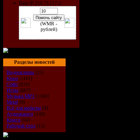
Ваш IP 216.73.217.2
(WMR -
рублей)
Разделы новостей
Исполнит
Видеоклипы
[23]
Кино
[1101]
Альбом:
D
Софт
[810]
Игры
[687]
Музыка МР3
[1366]
Дата выпу
Metal
[0]
Всё для мобилы
[8]
Стиль:
Dis
Аудиокниги
[140]
Книги
[64]
Количест
Рабочий стол
[15]