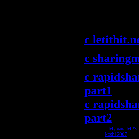
Spirit 086 
2009)":
c letitbit.n
c sharing
c rapidsha
part1
c rapidsha
part2
Категория:
Музыка МР3
|
Добавил:
kosh12007
| Рей