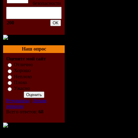
02. Your T
Week : Airb
200
Floria Amb
Wonders (O
Наш опрос
Mix)
Оцените мой сайт
Отлично
03. Cosmic 
Хорошо
Неплохо
Kyler Engl
Плохо
Ужасно
Flatline (
Результаты
|
Архив
опросов
Albert Rem
Всего ответов:
68
04. Tritona