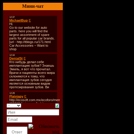
Дата
: 03-
Мини-чат
Радио
: Li
Качество
:
Размер
: 1
TrackList
:
01. Sander
pres. Purpl
Bliksem (O
Mix)