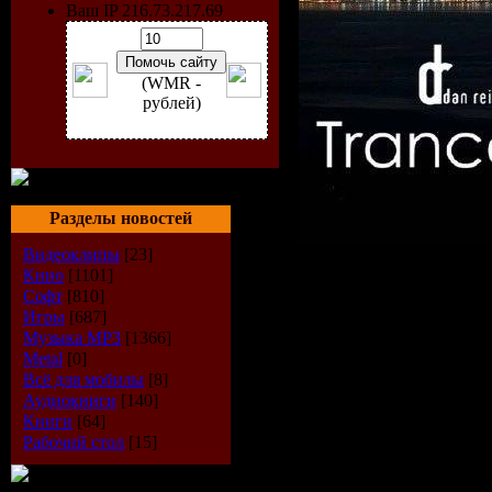
Ваш IP 216.73.217.69
(WMR -
рублей)
Разделы новостей
Видеоклипы
[23]
Исполнит
Кино
[1101]
Софт
[810]
Игры
[687]
Reitar
Музыка МР3
[1366]
Metal
[0]
Радиошоу
Всё для мобилы
[8]
Аудиокниги
[140]
Spirit
Книги
[64]
Рабочий стол
[15]
Стиль
: Tr