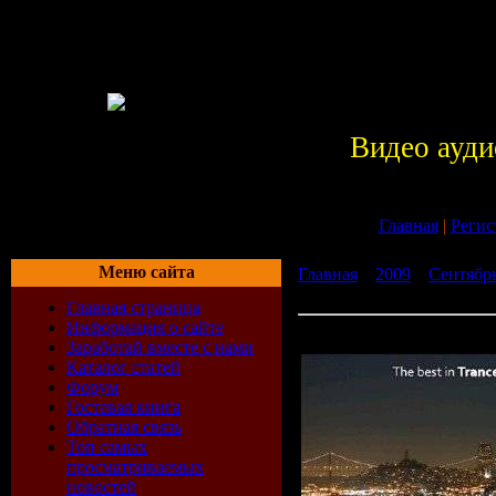
Видео ауди
Главная
|
Регис
Меню сайта
Главная
»
2009
»
Сентябр
Spirit 086 (03-08-2009)
Главная страница
Информация о сайте
Dan Reitar - Trance Spirit 
Заработай вместе с нами
Каталог статей
Форум
Гостевая книга
Обратная связь
Топ самых
просматриваемых
новостей