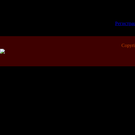
Всего комментариев:
0
Добавлять коммент
зарегистрированн
[
Регистра
Copyr