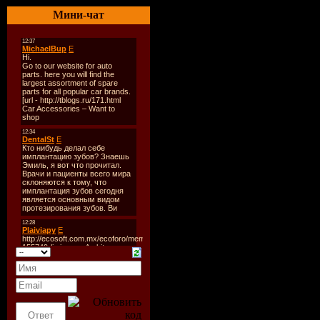
Дата
: 07-
Мини-чат
Качество
:
Размер
: ~
TrackList
:
20. ID-ID
19. D-Mad 
Spotlight (
Mix)(Hight
Recordings
18. Mac &