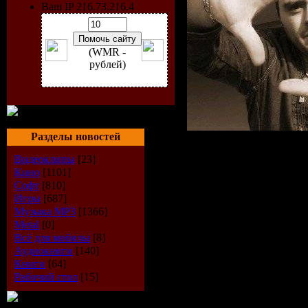
Ваш IP 216.73.216.4
(WMR -
рублей)
Разделы новостей
Исполнит
Видеоклипы
[23]
Кино
[1101]
Manuel Le
Софт
[810]
Игры
[687]
Радиошоу
Музыка МР3
[1366]
Metal
[0]
Всё для мобилы
[8]
Twenty Tu
Аудиокниги
[140]
Книги
[64]
Стиль
: Tr
Рабочий стол
[15]