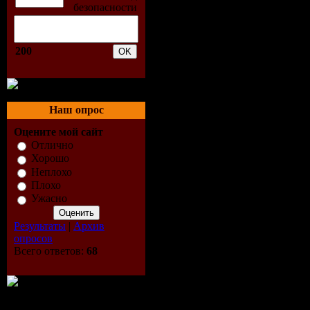
Touching 
(Dedicated
200
Recordings
17. Innersta
Наш опрос
Sundown (O
Оцените мой сайт
Отлично
Хорошо
Mix)(Eche
Неплохо
Плохо
16. ID-ID
Ужасно
15. Mark S
Результаты
|
Архив
опросов
Всего ответов:
68
James Alla
William Da