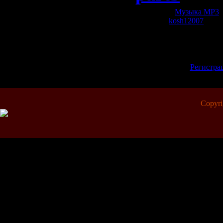
Категория:
Музыка МР3
|
Добавил:
kosh12007
| Рей
Всего комментариев:
0
Добавлять коммент
зарегистрированн
[
Регистра
Copyr