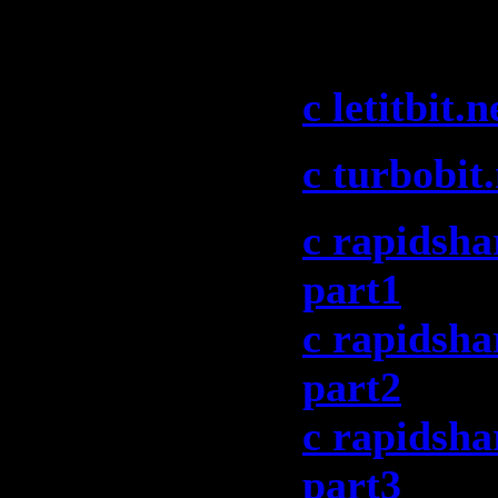
(07-09-200
c letitbit.n
c turbobit.
c rapidsha
part1
c rapidsha
part2
c rapidsha
part3