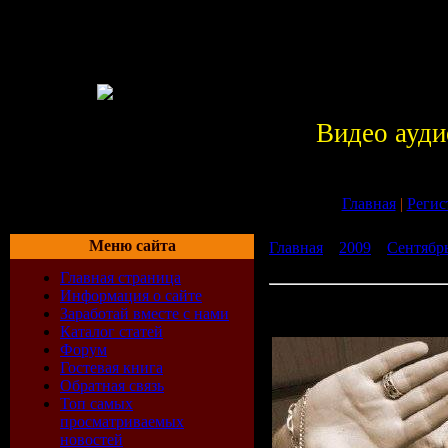
Видео ауди
Главная
|
Регис
Меню сайта
Главная
»
2009
»
Сентябр
Top Twenty Tunes 278 (07-
Главная страница
Информация о сайте
Manuel Le Saux - Top Twen
Заработай вместе с нами
09-2009)
Каталог статей
Форум
Гостевая книга
Обратная связь
Топ самых
просматриваемых
новостей