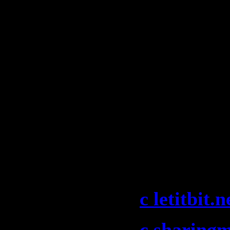
South - Ca
Are (Eddie
Mashup)
20. U2 - W
Without Y
Скачать "T
Club Life 
2009)":
c letitbit.n
c sharing