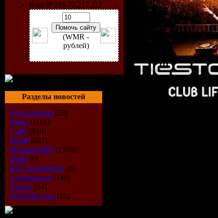
Ваш IP 216.73.217.112
(WMR -
рублей)
Разделы новостей
Видеоклипы
[23]
Исполнит
Кино
[1101]
Софт
[810]
Игры
[687]
Радиошоу
Музыка МР3
[1366]
Metal
[0]
Стиль
: Tr
Всё для мобилы
[8]
Аудиокниги
[140]
Дата
: 31-
Книги
[64]
Рабочий стол
[15]
Радио
: Ra