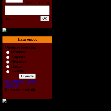
02. Moony 
Know Why 
200
& Jerome 
Superdub)
Наш опрос
03. Smashi
Оцените мой сайт
Отлично
Pumpkins -
Хорошо
Неплохо
(Randy Bo
Плохо
Ужасно
04. Dezza 
Результаты
|
Архив
опросов
Get That F
Всего ответов:
68
05. Estuera