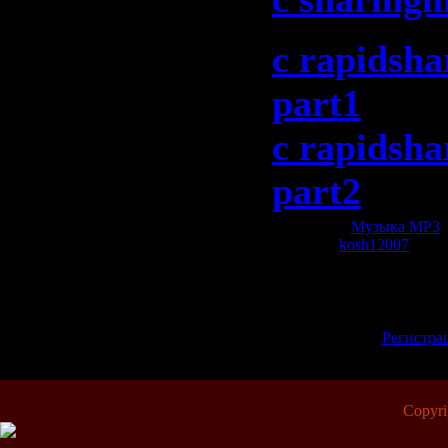
c rapidsha
part1
c rapidsha
part2
Категория:
Музыка МР3
|
Добавил:
kosh12007
| Рей
Всего комментариев:
0
Добавлять коммент
зарегистрированн
[
Регистра
Copyr