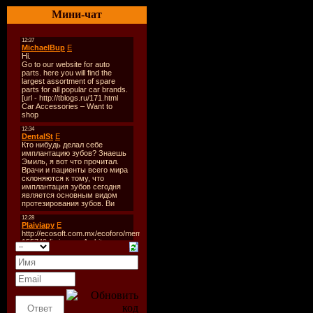
Качество
:
Мини-чат
Размер
: ~
Формат ш
еженедель
TrackList
:
Hour 1
01. Exampl
The Sun C
(Moon Mix