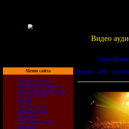
Видео ауди
Главная
|
Регис
Меню сайта
Главная
»
2009
»
Сентябр
122 (31-07-2009)
Главная страница
Информация о сайте
Tiesto - Club Life 122 (31-
Заработай вместе с нами
Каталог статей
Форум
Гостевая книга
Обратная связь
Топ самых
просматриваемых
новостей