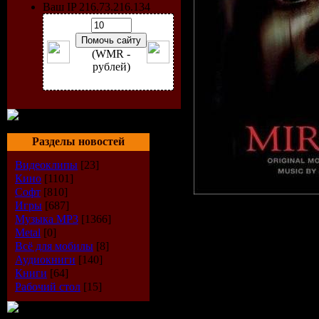
Ваш IP 216.73.216.134
(WMR -
рублей)
Разделы новостей
Видеоклипы
[23]
Кино
[1101]
Софт
[810]
Игры
[687]
Музыка МР3
[1366]
Metal
[0]
Исполнит
Всё для мобилы
[8]
Аудиокниги
[140]
Navarrete
Книги
[64]
Рабочий стол
[15]
Жанр:
Sco