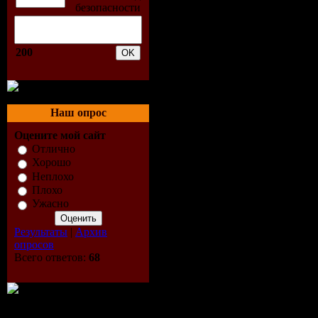
Трэклист:
200
01. Asturia
(01:47)
Наш опрос
02. Subway
Оцените мой сайт
Отлично
03. Ben Ca
Хорошо
Неплохо
04. First N
Плохо
Ужасно
05. Handpri
Результаты
|
Архив
06. Fire (0
опросов
Всего ответов:
68
07. Esseker
08. The Dr