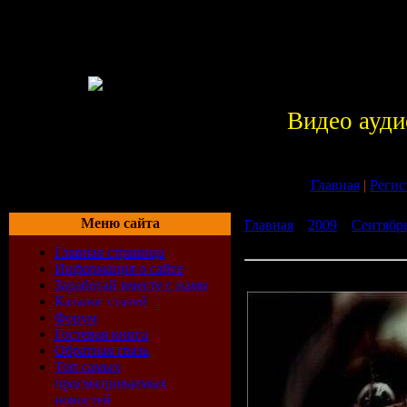
Видео ауди
Главная
|
Регис
Меню сайта
Главная
»
2009
»
Сентябр
Зеркала / Mirrors (2008)
Главная страница
Информация о сайте
саундтрек к фильму Зеркал
Заработай вместе с нами
Каталог статей
Форум
Гостевая книга
Обратная связь
Топ самых
просматриваемых
новостей