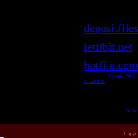
Скачать б
depositfile
letitbit.net
hotfile.co
Категория:
Музыка МР3
|
kosh12007
| Рейтинг: 0.0/0
Всего комментариев:
0
Добавлять комментарии м
пол
[
Регис
Copyr