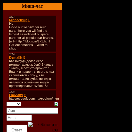
Год выпус
Мини-чат
2008
Производи
USA
Звук:
mp3,
320 kbps
Количеств
Продолжи
70:53
Размер:
1