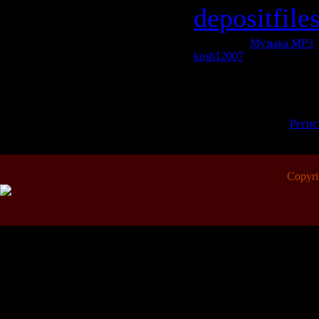
depositfile
Категория:
Музыка МР3
|
kosh12007
| Рейтинг: 0.0/0
Всего комментариев:
0
Добавлять комментарии м
пол
[
Регис
Copyr