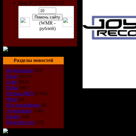
Ваш IP 216.73.216.123
(WMR -
рублей)
Разделы новостей
Видеоклипы
[23]
Кино
[1101]
Софт
[810]
Игры
[687]
Музыка МР3
[1366]
Metal
[0]
Исполнит
Всё для мобилы
[8]
Аудиокниги
[140]
Книги
[64]
Madwave
Рабочий стол
[15]
Диск:
A Ti