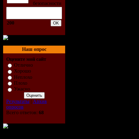
min
Размер Ф
200
(rar)
Качество:
Наш опрос
Оцените мой сайт
44.1kHz / J
Отлично
Хорошо
Трек:
3
Неплохо
Плохо
Ужасно
Track-list:
Результаты
|
Архив
опросов
01. A Time
Всего ответов:
68
(Original 
02. A Time