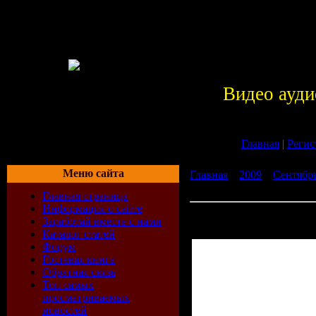
Видео ауди
Главная
|
Регис
Меню сайта
Главная
»
2009
»
Сентябр
Romance (Incl P.H.A.T.T R
Главная страница
Информация о сайте
DJ Madwave - A Time For 
Заработай вместе с нами
Remix) (29-07-2009)
Каталог статей
Форум
Гостевая книга
Обратная связь
Топ самых
просматриваемых
новостей