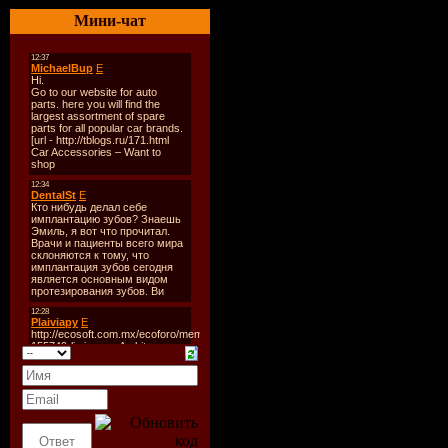
Мини-чат
Romance (I
Remix)
Лэйбл:
Joy
Каталог#:
Год Выпус
2009
Стиль:
Tr
Формат:
M
Single
Время Зв