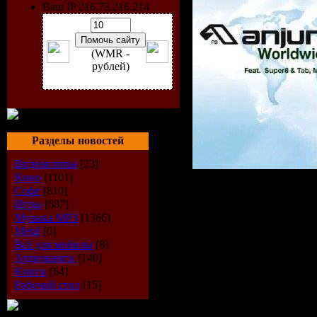
Ваш IP 216.73.216.214
(WMR -
рублей)
Разделы новостей
Видеоклипы
[23]
Кино
[1101]
Исполнит
Софт
[810]
Игры
[687]
Музыка МР3
[1366]
Grant
Metal
[0]
Всё для мобилы
[8]
Радиошоу
Аудиокниги
[140]
Книги
[64]
Anjunabeat
Рабочий стол
[15]