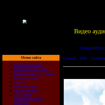
Видео ауди
Главная
|
Регис
Меню сайта
Главная
»
2009
»
Сентябр
Anjunabeats Worldwide 137
Главная страница
Информация о сайте
James Grant - Anjunabeats
Заработай вместе с нами
08-2009)
Каталог статей
Форум
Гостевая книга
Обратная связь
Топ самых
просматриваемых
новостей