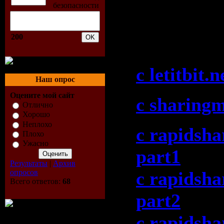
Grant - A
Worldwide
200
08-2009)":
c letitbit.n
Наш опрос
Оцените мой сайт
c sharing
Отлично
Хорошо
Неплохо
c rapidsha
Плохо
Ужасно
part1
Результаты
|
Архив
опросов
c rapidsha
Всего ответов:
68
part2
c rapidsha