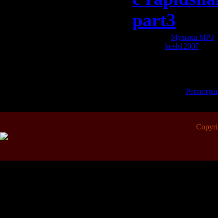
part3
Категория:
Музыка МР3
|
Добавил:
kosh12007
| Рей
Всего комментариев:
0
Добавлять коммент
зарегистрированн
[
Регистра
Copyr