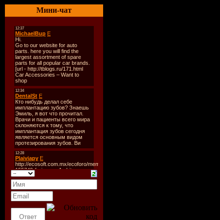
Worldwide
Мини-чат
Стиль
: Tr
Дата
: 23-
Радио
: Di
Качество
:
Размер
: 2
TrackList
:
In Search ...
Скачать 