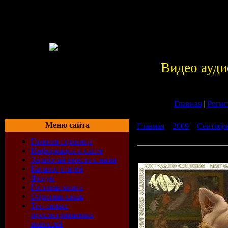
Видео ауди
Главная
|
Регис
Меню сайта
Главная
»
2009
»
Сентябр
vol.9 (2009)
Главная страница
Информация о сайте
VA - Heartbeat Emotions - 
Заработай вместе с нами
Каталог статей
Форум
Гостевая книга
Обратная связь
Топ самых
просматриваемых
новостей