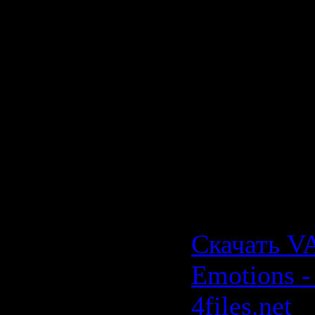
Bush - Don
17 - Euryth
The World
18 - The C
Can I Do
Скачать V
Emotions -
Скачать VA
Emotions - 
4files.net