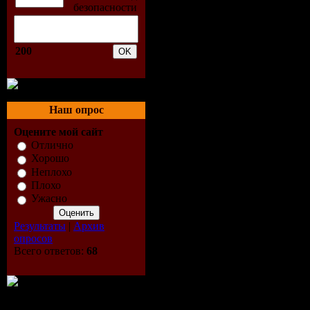
Треклист:
200
01 - Rod S
Sailing
Наш опрос
02 - Phil Co
Оцените мой сайт
Отлично
Against Al
Хорошо
Неплохо
03 - Lionel
Плохо
Ужасно
04 - Pupo -
Результаты
|
Архив
05 - Elsa -
опросов
Всего ответов:
68
06 - Al Ba
Power - Tu 