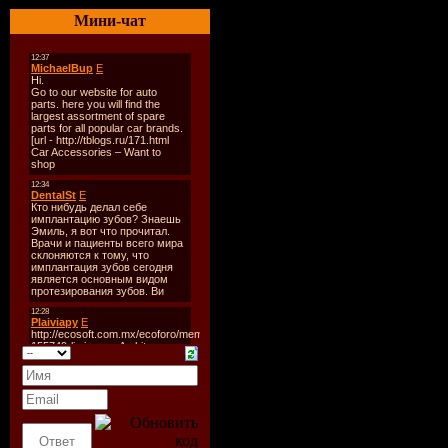
Лейбл:
Mo
Мини-чат
Team
Год выход
Жанр:
Po
Количеств
Звук:
mp3
Битрейд:
Продолжи
01:18:31
Размер:
1