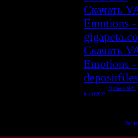
Скачать VA
Emotions - 
gigapeta.c
Скачать VA
Emotions - 
depositfile
Категория:
Музыка МР3
|
kosh12007
| Рейтинг: 0.0/0
Всего комментариев:
0
Добавлять комментарии м
пол
[
Регис