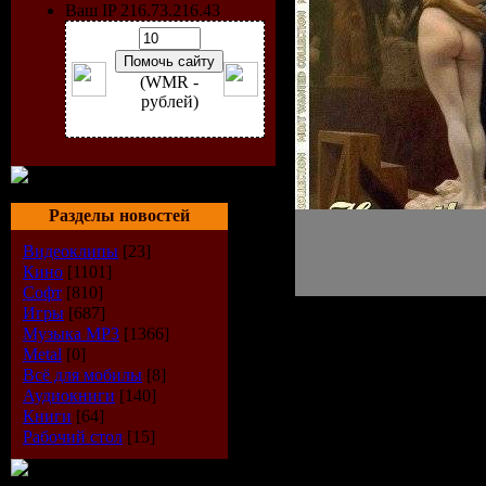
Ваш IP 216.73.216.43
(WMR -
рублей)
Разделы новостей
Видеоклипы
[23]
Кино
[1101]
Софт
[810]
Игры
[687]
Музыка МР3
[1366]
Metal
[0]
Исполнит
Всё для мобилы
[8]
Аудиокниги
[140]
Альбом:
H
Книги
[64]
Рабочий стол
[15]
Emotions -