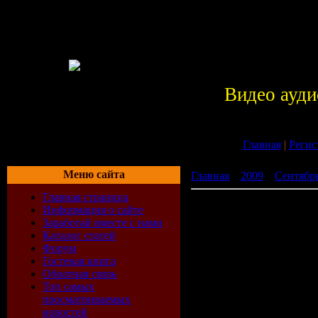
Видео ауди
Главная
|
Регис
Меню сайта
Главная
»
2009
»
Сентябр
Главная страница
For The Dj\'s Volume 7 (
Информация о сайте
Заработай вместе с нами
Каталог статей
Форум
Гостевая книга
Обратная связь
Топ самых
просматриваемых
новостей