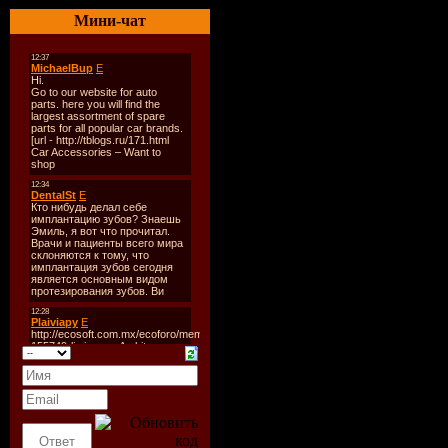
Release Da
Мини-чат
Genre:
Ho
Tracks:
30
Total Time
Total Size:
Quality,Bi
Tracklist:
----------
CD 1:
1. Dj Meme