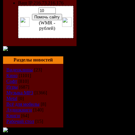
Ваш IP 216.73.216.176
(WMR -
рублей)
Разделы новостей
Видеоклипы
[23]
Кино
[1101]
Софт
[810]
Artist:
VA
Игры
[687]
Музыка МР3
[1366]
Title:
For T
Metal
[0]
Всё для мобилы
[8]
Аудиокниги
[140]
Label:
Sou
Книги
[64]
Рабочий стол
[15]
Cat. No.:
S