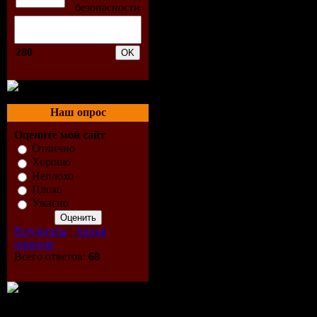
2. Carl Ke
200
3. Jonny M
(Abicah So
Наш опрос
4. Winx - 
Оцените мой сайт
5. Steven 
Отлично
Хорошо
Неплохо
6. Terry H
Плохо
Ужасно
7. Yohann 
Результаты
|
Архив
Levems Mi
опросов
Всего ответов:
68
8. Teddy D
9. Chach -