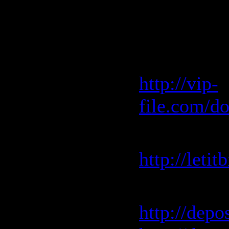
Скачать "
2009"
Vip-File 
http://vip-
file.com/d
Letitbit 
http://leti
Depositfile
http://depo