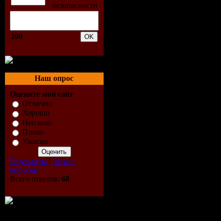
[05:04]
05.Sagi Rei
200
06.Gary Go
07.Marina 
Наш опрос
Оцените мой сайт
San B [04:
Отлично
Хорошо
08.The Noi
Неплохо
Плохо
09.Petty B
Ужасно
Результаты
|
Архив
10.Brigitte
опросов
Всего ответов:
68
11.The Hot
12.Gavin D