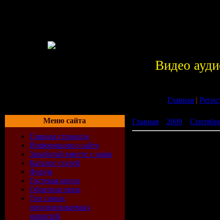
Видео ауди
Главная
|
Регис
Меню сайта
Главная
»
2009
»
Сентябр
Главная страница
Top of the Spot 2009 Vol 2
Информация о сайте
Заработай вместе с нами
Каталог статей
Форум
Гостевая книга
Обратная связь
Топ самых
просматриваемых
новостей