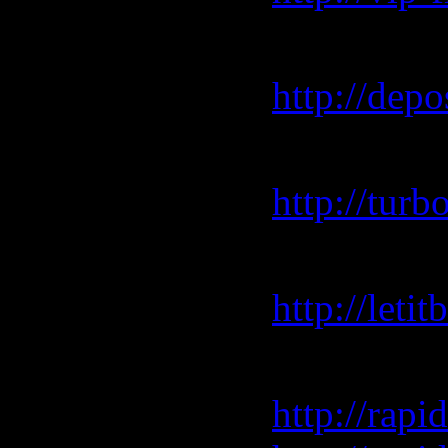
depositfil
http://depo
turbobit.n
http://tur
letitbit.net
http://let
rapidshar
http://rap