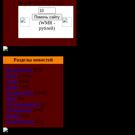
Ваш IP 216.73.216.222
(WMR -
рублей)
Разделы новостей
Видеоклипы
[23]
Кино
[1101]
Софт
[810]
Игры
[687]
Музыка МР3
[1366]
ARTIST:
Metal
[0]
Всё для мобилы
[8]
ALBUM:
T
Аудиокниги
[140]
Книги
[64]
GENRE:
D
Рабочий стол
[15]