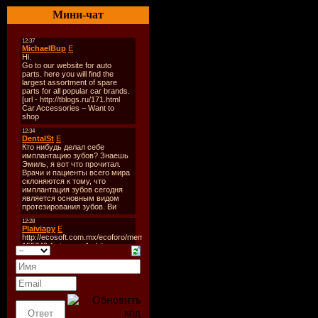
DATE:
31
Мини-чат
QUALITY
LABEL:
U
STR.DAT
SIZE:
10
Track List
01.Bob Sin
02.Malika 
03.Tband -
04.Foreign