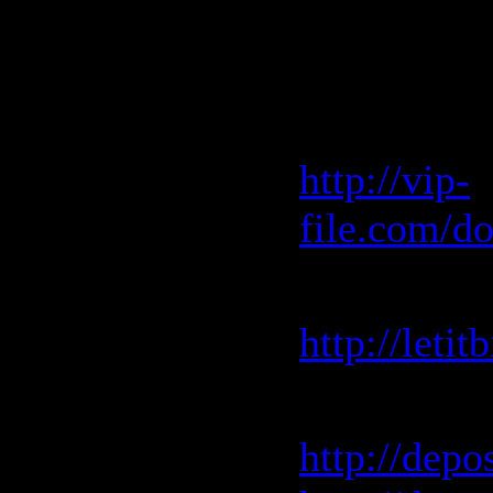
Скачать "
2009"
Vip-File 
http://vip-
file.com/d
Letitbit 
http://leti
Depositfile
http://depo