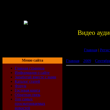
Видео ауди
Главная
|
Регис
Меню сайта
Главная
»
2009
»
Сентябр
Главная страница
For The Dj\'s Volume 7 (
Информация о сайте
Заработай вместе с нами
Каталог статей
Форум
Гостевая книга
Обратная связь
Топ самых
просматриваемых
новостей