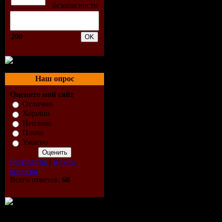
2. Carl Ke
200
3. Jonny M
(Abicah So
Наш опрос
4. Winx - 
Оцените мой сайт
5. Steven 
Отлично
Хорошо
Неплохо
6. Terry H
Плохо
Ужасно
7. Yohann 
Результаты
|
Архив
Levems Mi
опросов
Всего ответов:
68
8. Teddy D
9. Chach -