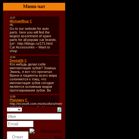
Release Da
Мини-чат
Genre:
Ho
Tracks:
30
Total Time
Total Size:
Quality,Bi
Tracklist:
----------
CD 1:
1. Dj Meme