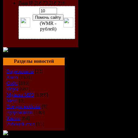
Ваш IP 216.73.216.216
(WMR -
рублей)
Разделы новостей
Видеоклипы
[23]
Кино
[1101]
Софт
[810]
Artist:
VA
Игры
[687]
Музыка МР3
[1366]
Title:
For T
Metal
[0]
Всё для мобилы
[8]
Аудиокниги
[140]
Label:
Sou
Книги
[64]
Рабочий стол
[15]
Cat. No.:
S