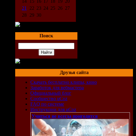
14
15
16
17
18
19
20
21
22
23
24
25
26
27
28
29
30
Поиск
Друзья сайта
Скачать бесплатно клипы, кино
Заработок для вебмастера
Официальный блог
Сообщество uCoz
FAQ по системе
Инструкции для uCoz
Учиться не всегда пригодится