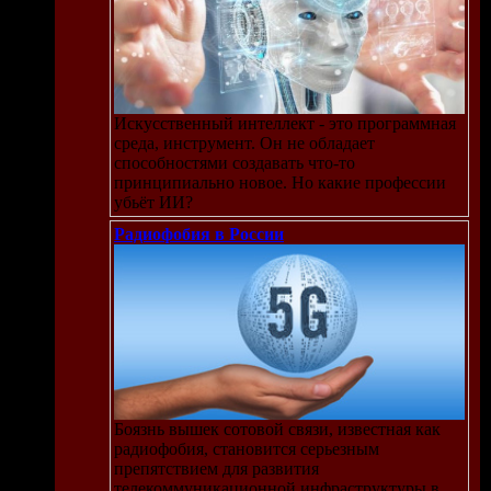
Искусственный интеллект - это программная
среда, инструмент. Он не обладает
способностями создавать что-то
принципиально новое. Но какие профессии
убьёт ИИ?
Радиофобия в России
Боязнь вышек сотовой связи, известная как
радиофобия, становится серьезным
препятствием для развития
телекоммуникационной инфраструктуры в