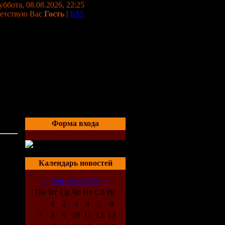
уббота, 08.08.2026, 22:25
етствую Вас
Гость
|
RSS
Форма входа
04:59
Календарь новостей
«
Сентябрь 2009
»
Пн
Вт
Ср
Чт
Пт
Сб
Вс
1
2
3
4
5
6
7
8
9
10
11
12
13