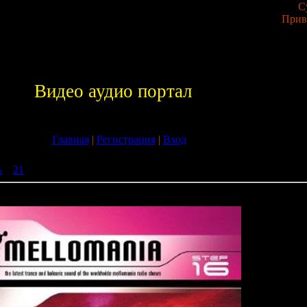
С
Прив
Видео аудио портал
Главная
|
Регистрация
|
Вход
ь
»
21
» Mellomania Step 16 (2009)