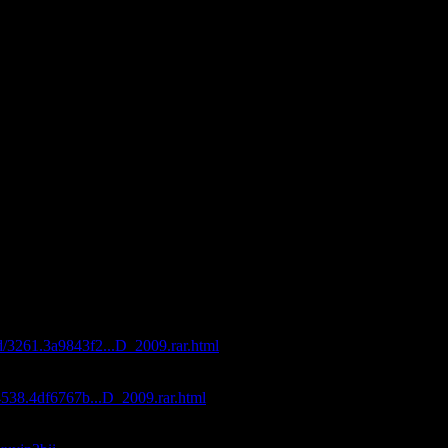
 Blossom (This Mix)
Shadows Feat. Marcie - Ocean Wave (Original Vocal Mix)
ra - Interfere
iss (Vocal Sun Mix)
ys The Sun (Roger Shah Remix)
in Colac - Te Quiero Mi Amor (Aurosonic's Deep Inside Mix)
(Extended Mix)
oto - Piercing Quiet
e Oslo Syndrome
do The Silence
nes - To The Sky (Big Stage Remix)
Meyer - Batignolles Blues (Ferry Tayle & Stephan R. Neverending Sto
ente - You Left
p 16 (2009)"
с максимальной скоростью:
ad/3261.3a9843f2...D_2009.rar.html
d/4538.4df6767b...D_2009.rar.html