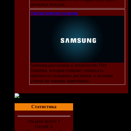
регионах России.
Титан против складок
Samsung рассказала о технологии Flex
ry
Titanium, которая поможет повысить
прочность складных дисплеев, а складки
станут не такими заметными.
Статистика
Онлайн всего:
1
Гостей:
1