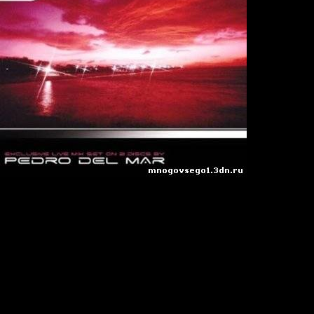
 16
09
:
2 (Mixed + Cue)
n
Joint-Stereo