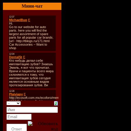
----------
Мини-чат
CD 1:
01. Pedro Del Mar Feat. Ci
02. Above & Beyond Pres. 
03. Amex Vs Mr. Stone - F
04. Sunquest Feat. Josie - A
05. Oceania - Lost Horizo
06. Manvel Ter - Pogosyan
07. Fast Distance Pres. K
08. Front - When Angels F
09. John O'Callaghan Feat.
10. Tiddey - Forgiven Lies
11. Ben Gold Feat. Senadee
12. ReOrder Pres. Group N
13. Ferry Corsten - We Bel
14. Dereck Recay - Dream
15. Ashley Wallbridge Feat
16. Veselin Tasev - Blue L
17. Derek The Bandit & Ja
18. Ingsha - Niavara (Man
CD 2:
01. Arty - Sunset
02. Airscape & Jes - My L
03. Moonbeam vs Avis Vox