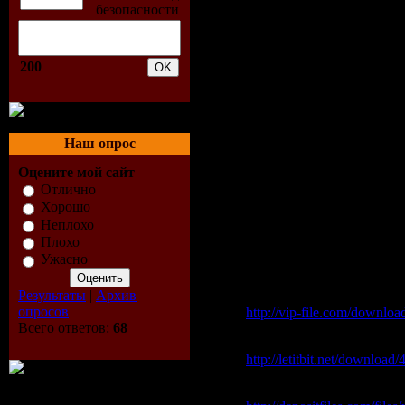
04. Carl B Vs JPL - Orchid
05. Aurosonic & Morphing 
06. Airbase Feat. Floria Amb
07. Druid - What Do You M
200
08. Richard Durand - Alwa
09. Faruk Sabanci & Nurett
10. Cosmic Gate - F.A.V. 
11. Tritonal Feat. Cristina S
12. Lemon & Einar K - Th
Наш опрос
13. Pulser Feat. Josie - Un
14. Marninx - Remorse
Оцените мой сайт
15. Roger Shah & Chris Jo
Отлично
16. Airwave Feat. Ludovic 
Хорошо
Remix)
Неплохо
17. Pedro Del Mar & Blue T
Плохо
Ужасно
Скачать "Mellomania Ste
Результаты
|
Архив
Vip-File Одним файлом
опросов
http://vip-file.com/downlo
Всего ответов:
68
Letitbit Одним файлом:
http://letitbit.net/downloa
Depositfiles: