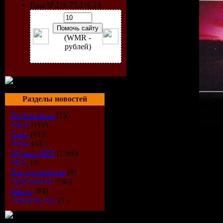
Ваш IP 216.73.216.24
(WMR -
рублей)
Разделы новостей
Видеоклипы
[23]
Кино
[1101]
Софт
[810]
Исполнитель:
VA
Игры
[687]
Альбом:
Mellomania Step
Музыка МР3
[1366]
Дата выпуска:
21-08-20
Metal
[0]
Стиль:
Trance
Всё для мобилы
[8]
Количество композиций
Аудиокниги
[140]
Время звучания:
159 mi
Книги
[64]
Размер:
235 Mb
Рабочий стол
[15]
Битрейт:
VBR / 44.1kHz/ 
Tracklist: