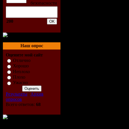
02. Aurora
Remix) [08
200
Скачать/D
Наш опрос
Depositfil
Оцените мой сайт
Отлично
Внимание!
Хорошо
Неплохо
прав для 
Плохо
Ужасно
скрытого т
Результаты
|
Архив
опросов
Rapidshare
Всего ответов:
68
Внимание!
прав для 