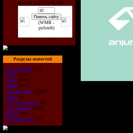
Ваш IP 216.73.216.238
(WMR -
рублей)
Разделы новостей
Видеоклипы
[23]
Кино
[1101]
Софт
[810]
Игры
[687]
Label
: Anj
Музыка МР3
[1366]
Metal
[0]
Catalog#
:
Всё для мобилы
[8]
Аудиокниги
[140]
Книги
[64]
Source
: W
Рабочий стол
[15]
Release da