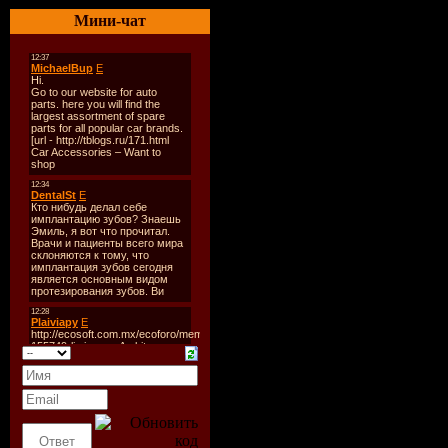
Мини-чат
2009
Format
: 
Quality
: 3
Size
: ~37
Genre
: Ele
Style
: Tran
Tracklist
:
01. Aurora 
Mix) [08:0