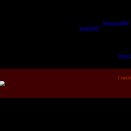
скрытого т
Категория:
Музыка МР3
|
kosh12007
| Рейтинг: 0.0/0
Всего комментариев:
0
Добавлять комментарии м
пол
[
Регис
Copyr