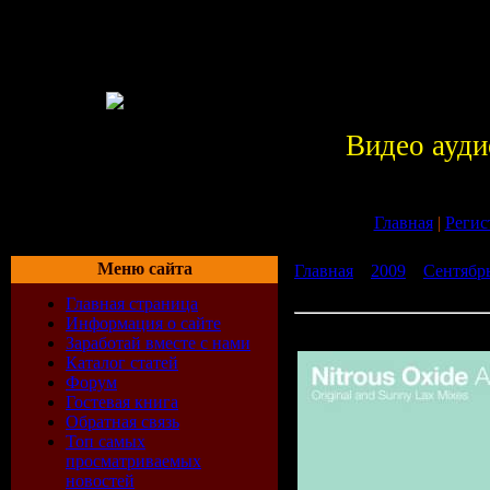
Видео ауди
Главная
|
Регис
Меню сайта
Главная
»
2009
»
Сентябр
[ANJ132D] [WEB] [2009]
Главная страница
Информация о сайте
Nitrous Oxide - Aurora [
Заработай вместе с нами
Каталог статей
Форум
Гостевая книга
Обратная связь
Топ самых
просматриваемых
новостей