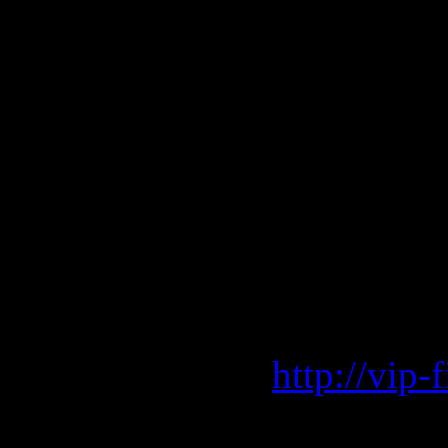
16-Три сч
17-Не отр
18-Любовь
19-Паром
Скачать "
(2009)"
Vip-File 
http://vip
LetitBit 