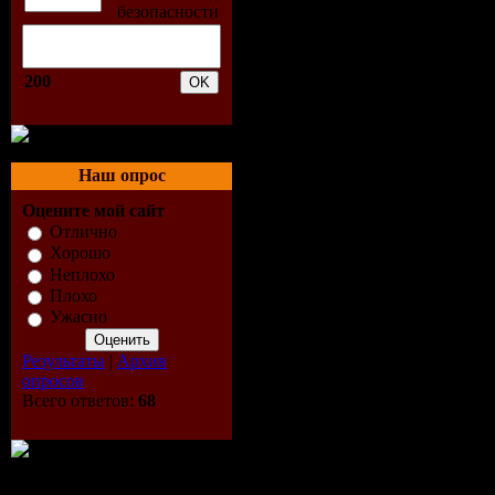
06-А знаеш
07-Держи 
200
08-Коралл
09-Маэст
Наш опрос
Оцените мой сайт
10-Позови
Отлично
Хорошо
11-Счасть
Неплохо
Плохо
12-Без ме
Ужасно
Результаты
|
Архив
13-Миллио
опросов
Всего ответов:
68
14-Исчезн
15-Мэри