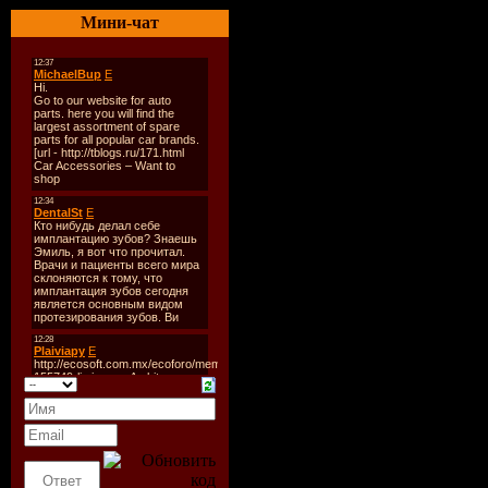
К-во трек
Мини-чат
Формат:
Качество:
Размер:
1
Треклист
01-Одува
02-Айсбер
03-Ты там,
04-Молодо
05-Опять 