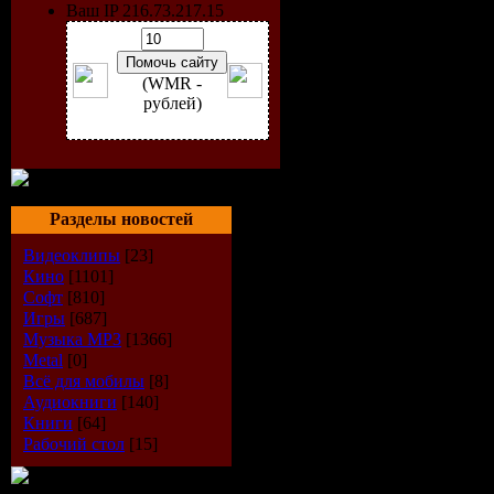
Ваш IP 216.73.217.15
(WMR -
рублей)
Разделы новостей
Видеоклипы
[23]
Кино
[1101]
Софт
[810]
Игры
[687]
Музыка МР3
[1366]
Жанр:
По
Metal
[0]
Всё для мобилы
[8]
Год:
2009
Аудиокниги
[140]
Книги
[64]
Продолжи
Рабочий стол
[15]