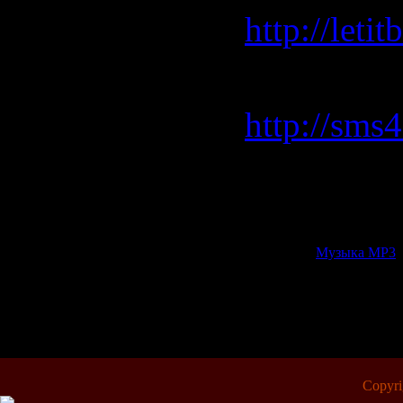
http://let
Sms4File 
http://sms
Rapidshar
http://rap
Категория:
Музыка МР3
|
Всего комментариев:
0
Copyr