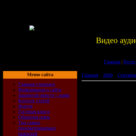
Видео ауди
Главная
|
Регис
Меню сайта
Главная
»
2009
»
Сентябр
Главная страница
Алла Пугачёва - В подаро
Информация о сайте
Заработай вместе с нами
Каталог статей
Форум
Гостевая книга
Обратная связь
Топ самых
просматриваемых
новостей