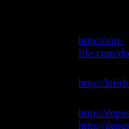
Скачать "E
Vip-File 
http://vip-
file.com/d
Letitbit 
http://leti
Depositfile
http://depo
http://depo