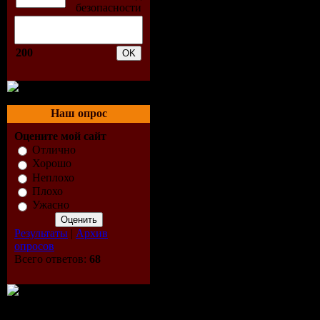
5. Allysia
6. Bar Sara
200
Club Mix)
7. Baschi 
Наш опрос
Оцените мой сайт
8. Batawi v
Отлично
Хорошо
9. Bloc Pa
Неплохо
Плохо
10. Bob Si
Ужасно
Результаты
|
Архив
(Pink Is P
опросов
Всего ответов:
68
11. Britney
12. B[1].E.