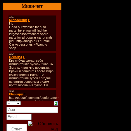
Размер:
6
Мини-чат
Битрейт:
V
Tracklist:
----------
1. 666 Par
2. Aerosmi
3. Alessand
(Da Brozz
4. Alex Ga
English ex