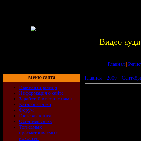
Видео ауди
Главная
|
Регис
Меню сайта
Главная
»
2009
»
Сентябр
Главная страница
Electro Compilation (05.08
Информация о сайте
Заработай вместе с нами
Каталог статей
Форум
Гостевая книга
Обратная связь
Топ самых
просматриваемых
новостей