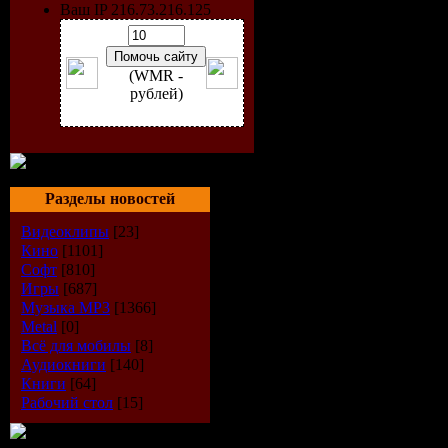
Ваш IP 216.73.216.125
(WMR -
рублей)
Исполнит
Разделы новостей
Альбом:
E
Видеоклипы
[23]
Кино
[1101]
Дата выпу
Софт
[810]
Игры
[687]
Музыка МР3
[1366]
Стиль:
Ele
Metal
[0]
Всё для мобилы
[8]
Количест
Аудиокниги
[140]
Книги
[64]
Время зву
Рабочий стол
[15]