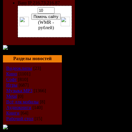
Ваш IP 216.73.216.87
(WMR -
рублей)
Разделы новостей
Видеоклипы
[23]
Кино
[1101]
Софт
[810]
Игры
[687]
Музыка МР3
[1366]
Исполнит
Metal
[0]
Всё для мобилы
[8]
Альбом:
M
Аудиокниги
[140]
Книги
[64]
Дата вып
Рабочий стол
[15]