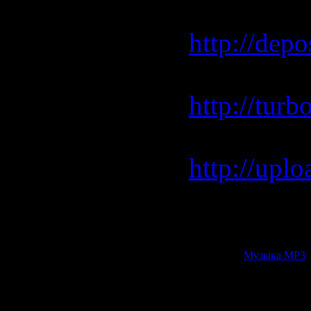
Depositfil
http://depo
Turbobit.
http://tur
Uploading
http://up
Rapidshar
http://rap
Категория:
Музыка МР3
|
Всего комментариев:
0