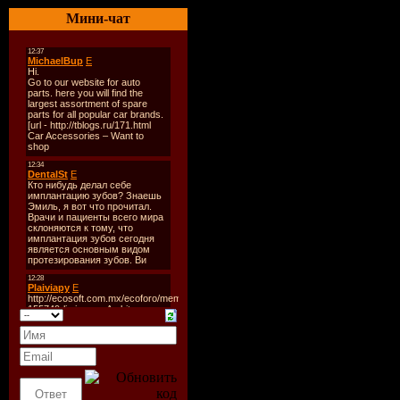
Стиль:
Ra
Мини-чат
Количест
Время зв
Формат | 
Размер:
9
Треклист
01 - На Вс
02 - Вокру
03 - Ma Bl
04 - Очеви