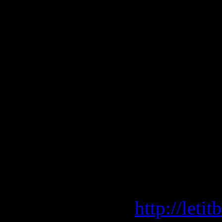
14 - Если 
15 - We Th
16 - Все С
17 - Стран
18 - Ru, U
19 - Викт
Скачать/D
Letitbit.ne
http://leti