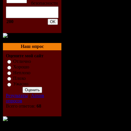
05 - Whate
06 - Speci
200
07 - Spast
08 - Жизнь
Наш опрос
Оцените мой сайт
09 - Пойдё
Отлично
Хорошо
10 - Бело
Неплохо
Плохо
Instr)
Ужасно
Результаты
|
Архив
11 - Москв
опросов
Всего ответов:
68
12 - Всё К
13 - Дава