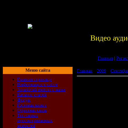
Видео ауди
Главная
|
Регис
Меню сайта
Главная
»
2009
»
Сентябр
Главная страница
СД - Mixtape King Vol 1.7
Информация о сайте
Заработай вместе с нами
Каталог статей
Форум
Гостевая книга
Обратная связь
Топ самых
просматриваемых
новостей