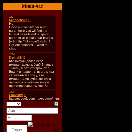
Мини-чат
Catalogue
ARDI1127
Год выход
Стиль:
Tr
Качество:
lossless
Количеств
Размер:
1.
(включая 
восстанов