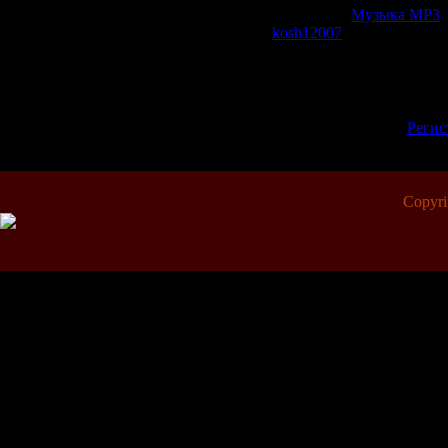
Категория:
Музыка МР3
|
kosh12007
| Рейтинг: 0.0/0
Всего комментариев:
0
Добавлять комментарии м
пол
[
Регис
Copyr