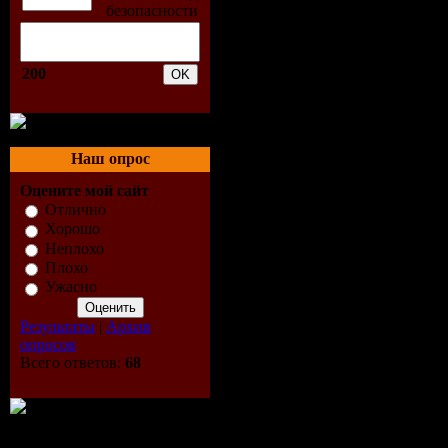
Tracklist:
200
1. Push - 
(Original M
Наш опрос
2. Push - T
Оцените мой сайт
Отлично
(Original M
Хорошо
Неплохо
Плохо
3. Push - D
Ужасно
(Original 
Результаты
|
Архив
опросов
Track) (8:0
Всего ответов:
68
4. Push - 