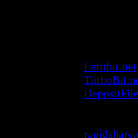
Mix) (7:36
Скачать: 
Age [FLA
(01.06.200
Letitbit.net
TurboBit.n
DepositFil
[rapidshare
parts]
rapidshare