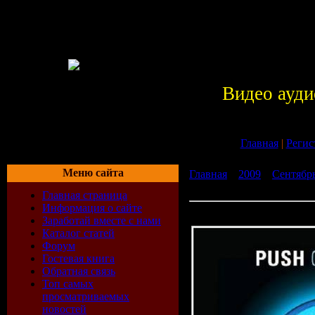
Видео ауди
Главная
|
Регис
Меню сайта
Главная
»
2009
»
Сентябр
(01.06.2009)
Главная страница
Информация о сайте
Push - Global Age [FLAC] 
Заработай вместе с нами
Каталог статей
Форум
Гостевая книга
Обратная связь
Топ самых
просматриваемых
новостей