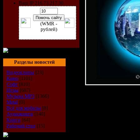
Ваш IP 216.73.217.30
(WMR -
рублей)
Разделы новостей
Видеоклипы
[23]
Кино
[1101]
Софт
[810]
Игры
[687]
Исполнит
Музыка МР3
[1366]
Metal
[0]
Альбом:
G
Всё для мобилы
[8]
Аудиокниги
[140]
Книги
[64]
Record La
Рабочий стол
[15]
Music