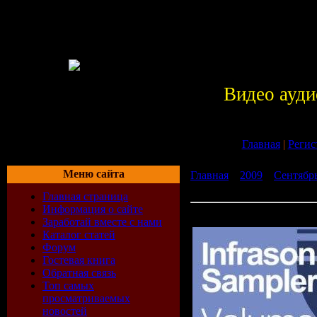
Видео ауди
Главная
|
Регис
Меню сайта
Главная
»
2009
»
Сентябр
Volume 2 (24-08-2009)
Главная страница
Информация о сайте
VA - Summer Sampler Volu
Заработай вместе с нами
Каталог статей
Форум
Гостевая книга
Обратная связь
Топ самых
просматриваемых
новостей