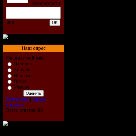
Размер Ф
(rar)
200
Качество:
Трек:
3
Наш опрос
Оцените мой сайт
Track-list:
Отлично
Хорошо
01. Existon
Неплохо
Плохо
(Original 
Ужасно
Результаты
|
Архив
02. ReOrde
опросов
Всего ответов:
68
Sofia (Orig
03. Oen Be