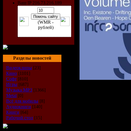
Ваш IP 216.73.216.189
(WMR -
рублей)
Разделы новостей
Видеоклипы
[23]
Кино
[1101]
Софт
[810]
Игры
[687]
Музыка МР3
[1366]
Metal
[0]
Исполнит
Всё для мобилы
[8]
Аудиокниги
[140]
Диск:
Sum
Книги
[64]
Рабочий стол
[15]
Volume 2