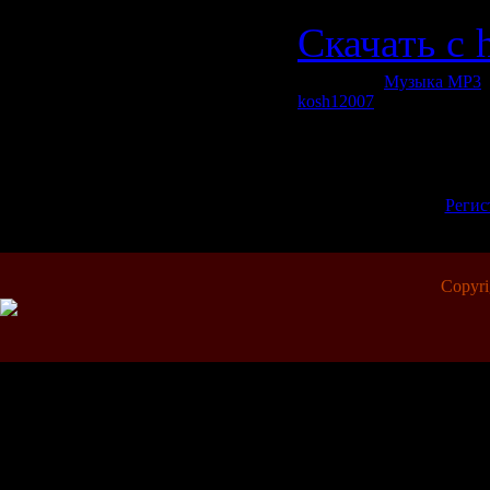
Скачать с 
Категория:
Музыка МР3
|
kosh12007
| Рейтинг: 0.0/0
Всего комментариев:
0
Добавлять комментарии м
пол
[
Регис
Copyr