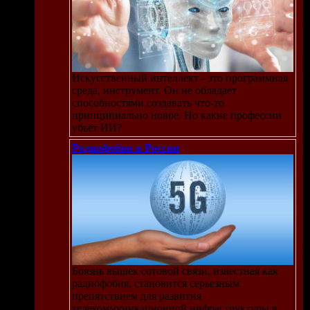
Искусственный интеллект - это программная
среда, инструмент. Он не обладает
способностями создавать что-то
принципиально новое. Но какие профессии
убьёт ИИ?
Радиофобия в России
Боязнь вышек сотовой связи, известная как
радиофобия, становится серьезным
препятствием для развития
телекоммуникационной инфраструктуры в