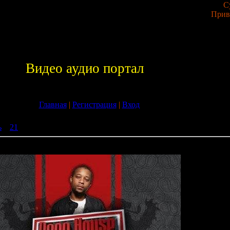
С
Прив
Видео аудио портал
Главная
|
Регистрация
|
Вход
ь
»
21
» Deep House Chronicles Vol.2 (SCCD058) - WEB - 2009
l.2 (SCCD058) - WEB - 2009