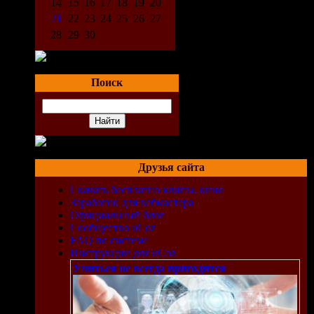
14
15
16
17
18
19
20
21
22
23
24
25
26
27
28
29
30
Поиск
Друзья сайта
Скачать бесплатно клипы, кино
Заработок для вебмастера
Официальный блог
Сообщество uCoz
FAQ по системе
Инструкции для uCoz
Учиться не всегда пригодится