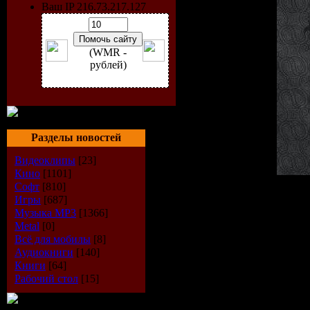
Ваш IP 216.73.217.127
(WMR -
рублей)
Разделы новостей
Видеоклипы
[23]
Кино
[1101]
Софт
[810]
Artist:
VA
Игры
[687]
Title:
Deep House Chronicl
Музыка МР3
[1366]
Label:
Soul Candi
Metal
[0]
Cat. No.:
SCCD058
Всё для мобилы
[8]
Release Date:
2009-09-01
Аудиокниги
[140]
Genre:
House
Книги
[64]
Tracks:
02 mix = cue
Рабочий стол
[15]
Total Time:
79 min
Total Size:
110 Mb
Quality,Bitrate:
VBR / 44.1