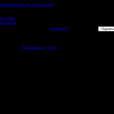
d/9689.9a92bd11...D_2009.rar.html
/envsj73lu
s/d6pmel3r0
 Просмотров: 497 | Добавил:
kosh12007
| Рейтинг: 0.0/0 |
ментарии могут только зарегистрированные пользователи.
[
Регистрация
|
Вход
]