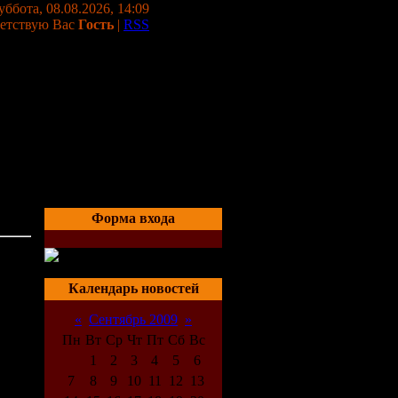
уббота, 08.08.2026, 14:09
етствую Вас
Гость
|
RSS
Форма входа
05:06
Календарь новостей
«
Сентябрь 2009
»
Пн
Вт
Ср
Чт
Пт
Сб
Вс
1
2
3
4
5
6
7
8
9
10
11
12
13