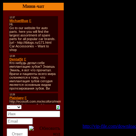
Мини-чат
Tracklist:
----------
01 4 Hero - Look Inside (
02 Studio Apartment featur
03 Stephanie Cooke - A N
04 Daniel Ortega featuring
05 UPZ featuring DKP - Pu
06 Nuwamba - Heaven (Ha
07 Marc Evans - Beneath t
08 Studio Apartment feat R
09 Roland Clark - Connect
10 TJ Cases featuring Yvon
11 Felly - You Can Spread 
12 Love Over Money - Keep
13 Black Mamba featuring 
14 Luis Radio featuring Sa
15 Spirits of Soul - Just 
Скачать "Deep House Chr
Vip-File Одним файлом
http://vip-file.com/downlo