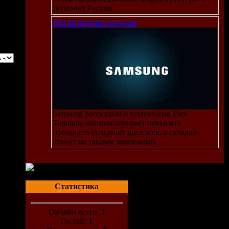
регионах России.
Титан против складок
Samsung рассказала о технологии Flex
Titanium, которая поможет повысить
прочность складных дисплеев, а складки
станут не такими заметными.
Статистика
Онлайн всего:
1
Гостей:
1