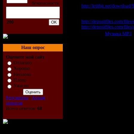
Letitbit Одним файлом:
http://letitbit.net/downloa
Depositfiles:
http://depositfiles.com/files
200
http://depositfiles.com/file
Категория:
Музыка МР3
|
Всего комментариев:
0
Наш опрос
Добавлять ком
Оцените мой сайт
Отлично
Хорошо
Неплохо
Плохо
Ужасно
Результаты
|
Архив
опросов
Всего ответов:
68