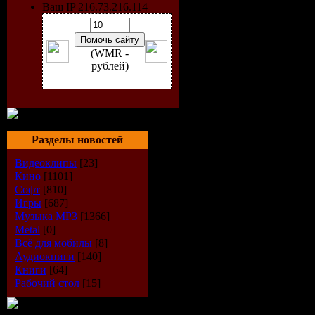
Ваш IP 216.73.216.114
(WMR -
рублей)
Разделы новостей
Видеоклипы
[23]
Кино
[1101]
Софт
[810]
Artist:
VA
Игры
[687]
Музыка МР3
[1366]
Title:
Deep 
Metal
[0]
Всё для мобилы
[8]
Аудиокниги
[140]
Label:
Sou
Книги
[64]
Рабочий стол
[15]
Cat. No.:
S