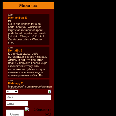
Release Da
Мини-чат
Genre:
Ho
Tracks:
02
Total Time
Total Size:
Quality,Bi
Tracklist:
----------
01 4 Hero 
02 Studio 