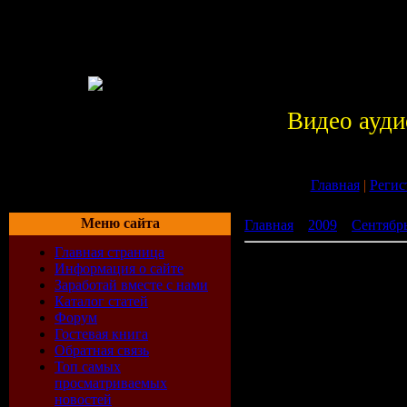
Видео ауди
Главная
|
Регис
Меню сайта
Главная
»
2009
»
Сентябр
Главная страница
Deep House Chronicles Vo
Информация о сайте
Заработай вместе с нами
Каталог статей
Форум
Гостевая книга
Обратная связь
Топ самых
просматриваемых
новостей