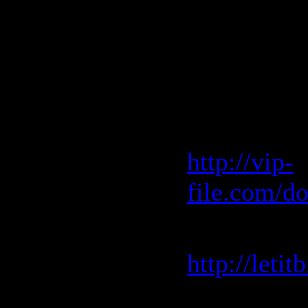
Mix)
Скачать "
WEB - 20
Vip-File 
http://vip-
file.com/d
Letitbit 
http://leti
Depositfile