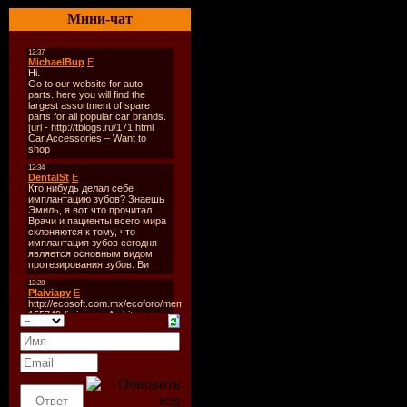
Формат:
m
Мини-чат
Качество:
Продолжи
Размер фа
TRACKLi
01. Analog
Edit) [07:4
02. Coyu &
03. Okani 