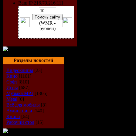
Ваш IP 216.73.216.111
(WMR -
рублей)
Разделы новостей
Видеоклипы
[23]
Исполнит
Кино
[1101]
Софт
[810]
Название 
Игры
[687]
Музыка МР3
[1366]
Metal
[0]
Жанр:
Ho
Всё для мобилы
[8]
Аудиокниги
[140]
Год Выпус
Книги
[64]
Рабочий стол
[15]
Количеств