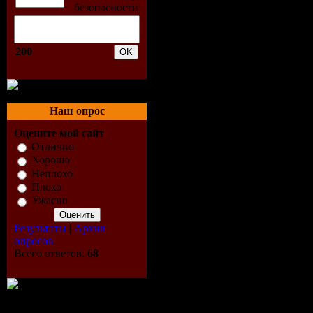
04. 2000 A
05. Julien
200
06. The F
Wady Ibiza
Наш опрос
07. M.Y.N.
Оцените мой сайт
Отлично
Boogers (S
Хорошо
Неплохо
08. DJ Wad
Плохо
Ужасно
09. Lee Ca
Результаты
|
Архив
опросов
Closer) (Te
Всего ответов:
68
10. Harry 