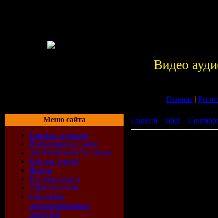
Видео ауди
Главная
|
Регис
Меню сайта
Главная
»
2009
»
Сентябр
Главная страница
VA-Space Ibiza Part II 200
Информация о сайте
Заработай вместе с нами
Каталог статей
Форум
Гостевая книга
Обратная связь
Топ самых
просматриваемых
новостей