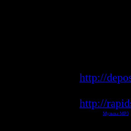
26. Pryda 
27. Reuben
28. Petrae 
Скачать V
depositfil
http://depo
rapidshar
http://rap
Категория:
Музыка МР3
|
Всего комментариев:
0