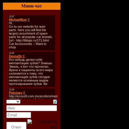
009 А. Приходько - Любил
Мини-чат
010 МакSим - Не отдам (D
011 Инфинити - Моя истор
012 Павла - Алло (Global 
013 Ежевика - Не покидай
014 Э. Мартон & DJ Anton
015 Иракли - Твои глаза
016 Е. Отрадная - Одинок
017 DJ Leonid Rudenko fe
018 Ю. Савичева - Гудба
019 Д. Билан - Lady
020 А. Потехин feat. Трэ
021 Согдиана - Вспомин
022 Deltа Pro feat. Сью -
023 Потап и Н. Каменски
024 Слайд - Медведица (S
025 Н. Сенчукова - Служ
026 AStudio - Так же как 
027 Д. Васильев & Couple
028 Винтаж - Ева (DJ Yaros
029 Серебро - Скажи, не 
030 Непара - Нестерео
031 Челси - Ты просто по
032 Натали - Не уноси мо
033 Принцесса Авеню - Д