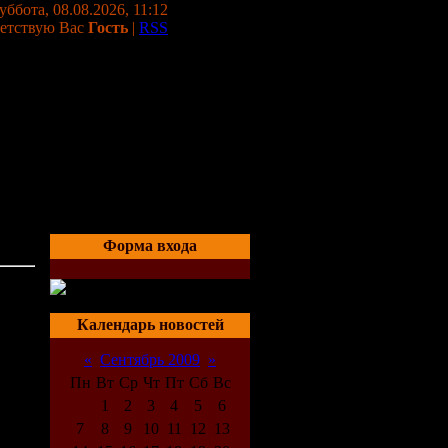
уббота, 08.08.2026, 11:12
етствую Вас
Гость
|
RSS
Форма входа
05:11
Календарь новостей
«
Сентябрь 2009
»
Пн
Вт
Ср
Чт
Пт
Сб
Вс
1
2
3
4
5
6
7
8
9
10
11
12
13