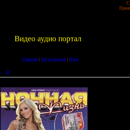
С
Прив
Видео аудио портал
Главная
|
Регистрация
|
Вход
ь
»
21
» Ночная жизнь 7 (2009)