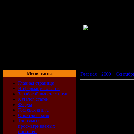
Меню сайта
Главная
»
2009
»
Сентябр
Главная страница
Ночная жизнь 7 (2009)
Информация о сайте
Заработай вместе с нами
Каталог статей
Форум
Гостевая книга
Обратная связь
Топ самых
просматриваемых
новостей