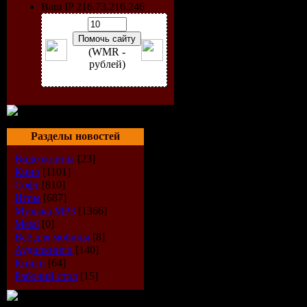
Ваш IP 216.73.216.246
(WMR -
рублей)
Исполнитель:
VA
Альбом:
Ночная жизнь 7 
Разделы новостей
Стиль музыки:
Поп
Видеоклипы
[23]
Формат музыки:
MP3
Битрейт:
128 kbps
Кино
[1101]
Размер файла:
676 Mb
Софт
[810]
Игры
[687]
Треклист:
Музыка МР3
[1366]
001 Сложно - Тебе
Metal
[0]
002 Aquamarin - Веб-диз
Всё для мобилы
[8]
003 Ж. Фриске - Портоф
Аудиокниги
[140]
004 Гости из будущего - 
Книги
[64]
005 Бьянка - За тобой
Рабочий стол
[15]
006 Подиум & Игра слов -
007 Арина & Размер файла P
008 Серега & Премьер Ми