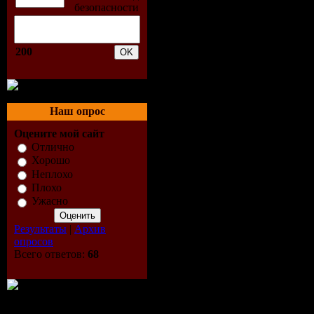
034 Мика Ньютон - Любо
035 А. Седокова - Селяви
036 Т. Буланова - Двигай
037 Зара - Для нее (DJ Kir
200
038 KIT-I - После дождя
039 Дискотека Авария - О
040 Лера Массква - Так д
041 Пепел Роза - Мачо
Наш опрос
042 Нюша - Вою на луну 
043 А. Семенович - Тиро
Оцените мой сайт
044 ЛеРа - Последний зв
Отлично
045 Город 312 - Не переп
Хорошо
046 DJ Eli Wais feat. Sang
Неплохо
047 Чай вдвоем - Слезы 
Плохо
048 Эд Шульжевский - Т
Ужасно
049 Н. Подольская и В. П
050 Ж. Рассказова - Фин
051 Quest Pistols - Белая
Результаты
|
Архив
052 ВИА Гра - Анти Гей
опросов
053 Жасмин - Ночь
Всего ответов:
68
054 Opium Project - Губы 
055 К. Чехова - Дождь
056 Глюкоzа - Дочка
057 М. Шуфутинский - Б