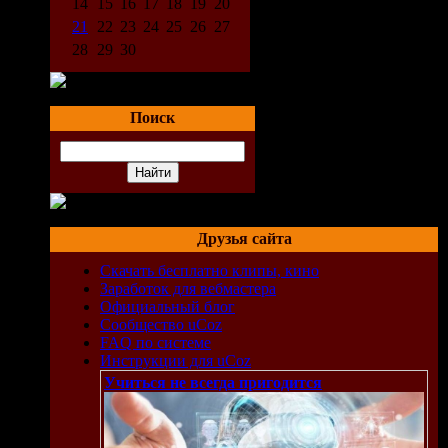
14
15
16
17
18
19
20
21
22
23
24
25
26
27
28
29
30
Поиск
Друзья сайта
Скачать бесплатно клипы, кино
Заработок для вебмастера
Официальный блог
Сообщество uCoz
FAQ по системе
Инструкции для uCoz
Учиться не всегда пригодится