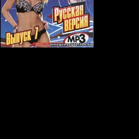
(2009)
айн
ино
Я твоя киска
 Лето (DJ Katyusha & U-Rich remix)
roject feat. D.I.P. Project - Два шага
нистр - К Элизе