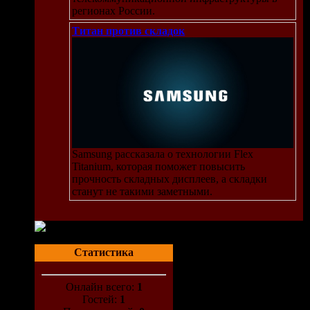
регионах России.
Титан против складок
Samsung рассказала о технологии Flex
Titanium, которая поможет повысить
прочность складных дисплеев, а складки
станут не такими заметными.
Статистика
Онлайн всего:
1
Гостей:
1