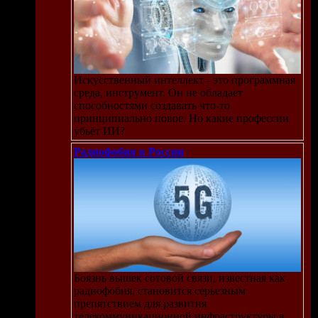
Искусственный интеллект - это программная
среда, инструмент. Он не обладает
способностями создавать что-то
принципиально новое. Но какие профессии
убьёт ИИ?
Радиофобия в России
Боязнь вышек сотовой связи, известная как
радиофобия, становится серьезным
препятствием для развития
телекоммуникационной инфраструктуры в