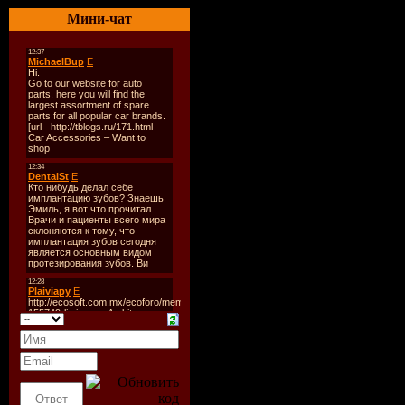
Количест
Мини-чат
Время зву
Размер:
1
Битрейт:
V
Tracklist:
----------
1. Second 
2. Topmode
3. Limelig
4. Rocco -