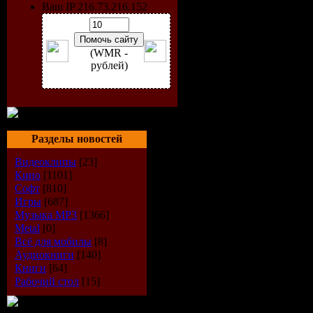
Ваш IP 216.73.216.152
(WMR -
рублей)
Разделы новостей
Видеоклипы
[23]
Кино
[1101]
Софт
[810]
Исполнит
Игры
[687]
Музыка МР3
[1366]
Альбом:
A
Metal
[0]
Всё для мобилы
[8]
Аудиокниги
[140]
Дата выпу
Книги
[64]
Рабочий стол
[15]
Стиль:
Da