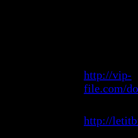
13. DJ Zea
Mix)
Скачать "
Vip-File 
http://vip-
file.com/d
Letitbit 
http://leti