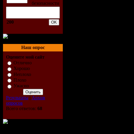
5. Pulsedri
200
6. Franky 
Mix)
Наш опрос
7. DJ Zealo
Оцените мой сайт
8. Ole Van
Отлично
Хорошо
Неплохо
Remix)
Плохо
Ужасно
9. Pinball
Результаты
|
Архив
10. Rocco 
опросов
Всего ответов:
68
11. Scot A
12. The Tr