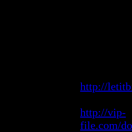
Кол-во ко
Размер:
68
Скачать 
Скачать 
Letitbit.ne
http://leti
Vip-File.c
http://vip-
file.com/d