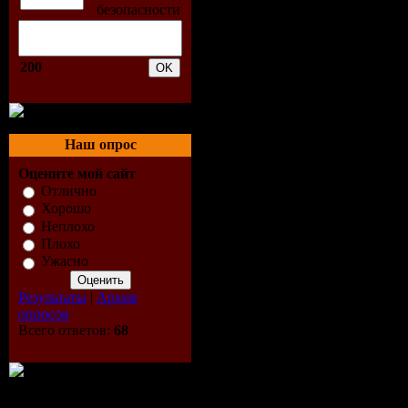
200
Наш опрос
Оцените мой сайт
Отлично
Хорошо
Неплохо
Плохо
Ужасно
Результаты
|
Архив
опросов
Исполнит
Всего ответов:
68
Альбом:
T
Жанр:
For