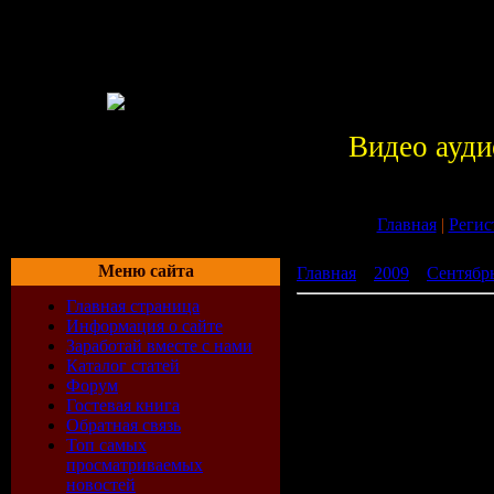
Видео ауди
Главная
|
Регис
Меню сайта
Главная
»
2009
»
Сентябр
Главная страница
THE No1 DJ COLLECTION 
Информация о сайте
Заработай вместе с нами
Каталог статей
Форум
Гостевая книга
Обратная связь
Топ самых
просматриваемых
новостей