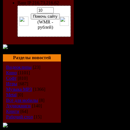
Ваш IP 216.73.216.62
(WMR -
рублей)
Разделы новостей
Видеоклипы
[23]
Кино
[1101]
Софт
[810]
Игры
[687]
Музыка МР3
[1366]
Metal
[0]
Всё для мобилы
[8]
Аудиокниги
[140]
Книги
[64]
Рабочий стол
[15]