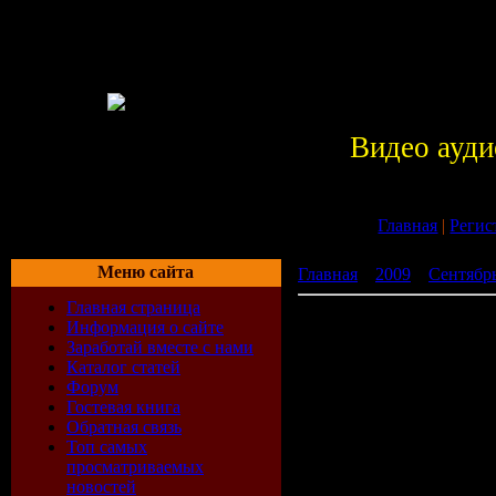
Видео ауди
Главная
|
Регис
Меню сайта
Главная
»
2009
»
Сентябр
Главная страница
VA - Amnezia Super Hits 3
Информация о сайте
Заработай вместе с нами
Каталог статей
Форум
Гостевая книга
Обратная связь
Топ самых
просматриваемых
новостей