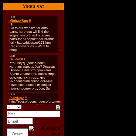
Тип рипа:
Мини-чат
Битрейт а
Продолжи
Размер:
3
Треклист:
01. Tarquin
02. Alessan
Ross & Sals
02. Italia
03. Bloom0