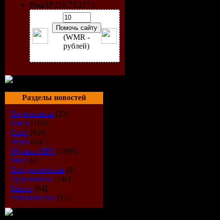
Ваш IP 216.73.217.1
(WMR -
рублей)
Разделы новостей
Видеоклипы
[23]
Кино
[1101]
Софт
[810]
Игры
[687]
Жанр:
Po
Музыка МР3
[1366]
Metal
[0]
Всё для мобилы
[8]
Год выпус
Аудиокниги
[140]
Книги
[64]
Аудио код
Рабочий стол
[15]