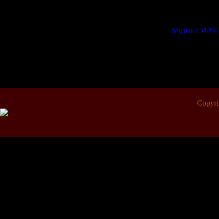
Добавлена
Категория:
Музыка МР3
|
Всего комментариев:
0
Copyr