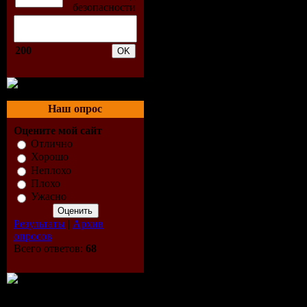
03. Ole va
04. Dj Ant
200
04. Lazy M
05. Rico B
Наш опрос
Pulse Suns
Оцените мой сайт
Отлично
05. Sash! f
Хорошо
Неплохо
Hill Radio 
Плохо
Ужасно
06. Lasgo -
Результаты
|
Архив
опросов
06. Ritmo 
Всего ответов:
68
07. Crew 7