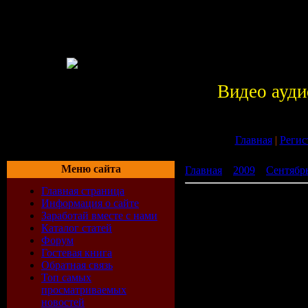
Видео ауди
Главная
|
Регис
Меню сайта
Главная
»
2009
»
Сентябр
Главная страница
CD Club Promo Only Septe
Информация о сайте
Заработай вместе с нами
Каталог статей
Форум
Гостевая книга
Обратная связь
Топ самых
просматриваемых
новостей