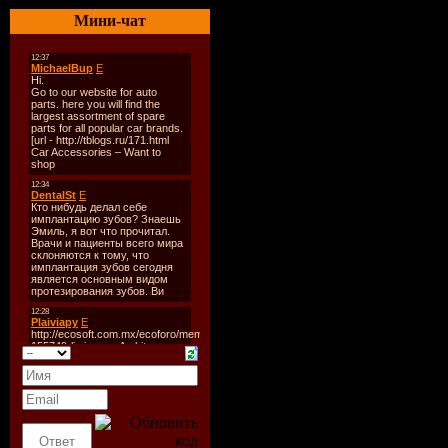
Количеств
Мини-чат
Время зву
Размер:
51
Битрейт:
V
Tracklist:
----------
Part 1:
1. Scooter 
2. David Gu
3. Natural 