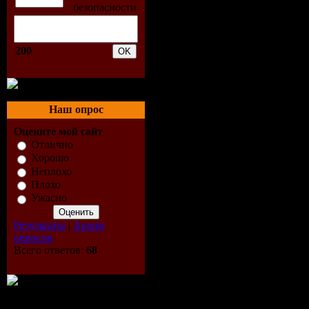
(Extended 
4. Alex Ga
200
Water) (Al
5. Antoine 
Наш опрос
(Original R
Оцените мой сайт
Отлично
6. Ian Care
Хорошо
Неплохо
Плохо
7. Funk Pro
Ужасно
8. Shakira 
Результаты
|
Архив
опросов
9. Scotty -
Всего ответов:
68
10. Morandi