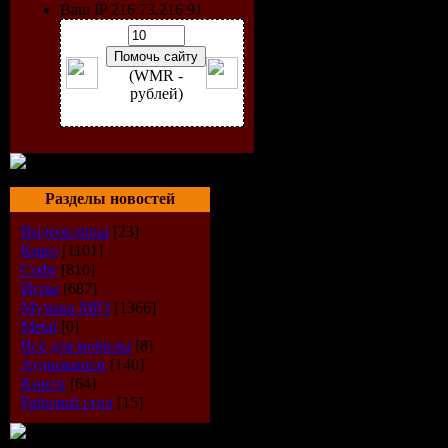
Ваш IP 216.73.216.91
(WMR -
рублей)
Разделы новостей
Видеоклипы
[23]
Кино
[1101]
Софт
[810]
Исполнит
Игры
[687]
Музыка МР3
[1366]
Альбом:
CD
Metal
[0]
Всё для мобилы
[8]
Дата выпу
Аудиокниги
[140]
Книги
[64]
Рабочий стол
[15]
Стиль:
Da