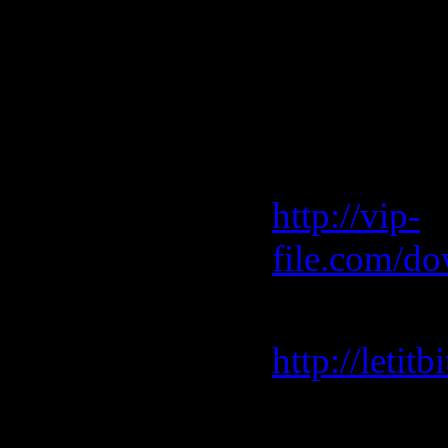
Club Vocal
Скачать "
(2009)"
Vip-File 
http://vip-
file.com/d
Letitbit 
http://leti
Depositfile