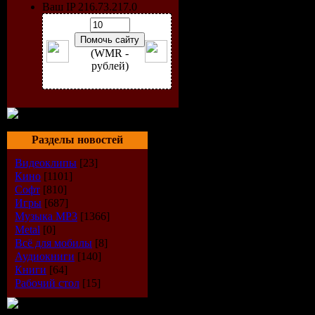
Ваш IP 216.73.217.0
(WMR -
рублей)
Разделы новостей
Видеоклипы
[23]
Кино
[1101]
Софт
[810]
Игры
[687]
Artist:
VA
Музыка МР3
[1366]
Metal
[0]
Всё для мобилы
[8]
Title:
New 
Аудиокниги
[140]
Книги
[64]
Style:
Dan
Рабочий стол
[15]