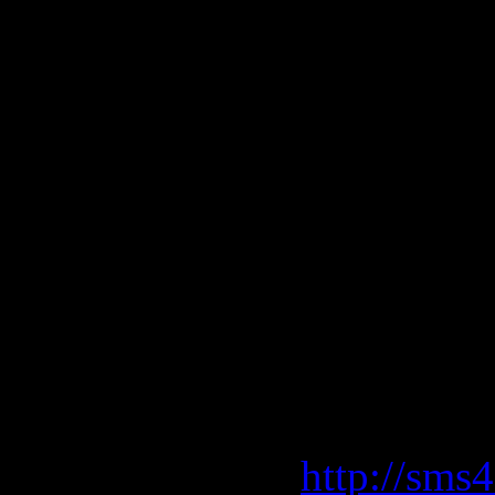
15-Pianola
16-Sonic P
17-JLuis D
club remix
18-D-Lete 
19-Finger 
*Eurodance
Download 
sms4file.
http://sms