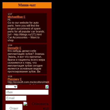
Release Da
Мини-чат
Quality:
32
Tracks:
1
Size:
170