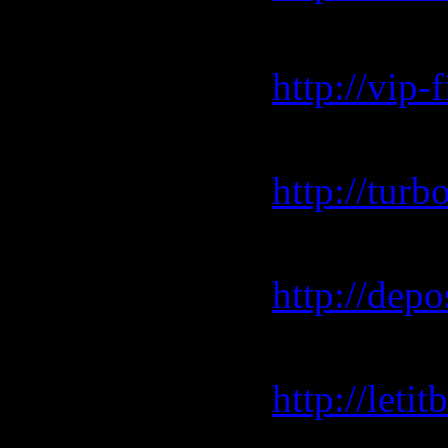
vip-file.c
http://vip
turbobit.n
http://tur
depositfil
http://dep
letitbit.net
http://leti