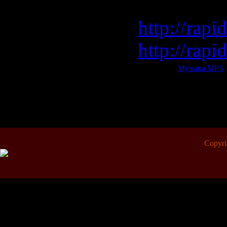
rapidshar
http://rapi
http://rapi
Категория:
Музыка МР3
|
Всего комментариев:
0
Copyr