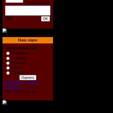
200
01-Fresh F
02-Belle L
Наш опрос
03-Sex App
Оцените мой сайт
Отлично
04-Mikaela
Хорошо
Неплохо
Плохо
05-Tss Pro
Ужасно
(Abel Alme
Результаты
|
Архив
опросов
06-Tina Co
Всего ответов:
68
07-David G