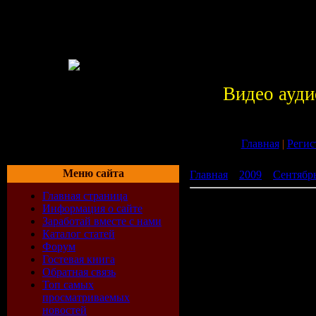
Видео ауди
Главная
|
Регис
Меню сайта
Главная
»
2009
»
Сентябр
Главная страница
New summer dance hits vol
Информация о сайте
Заработай вместе с нами
Каталог статей
Форум
Гостевая книга
Обратная связь
Топ самых
просматриваемых
новостей