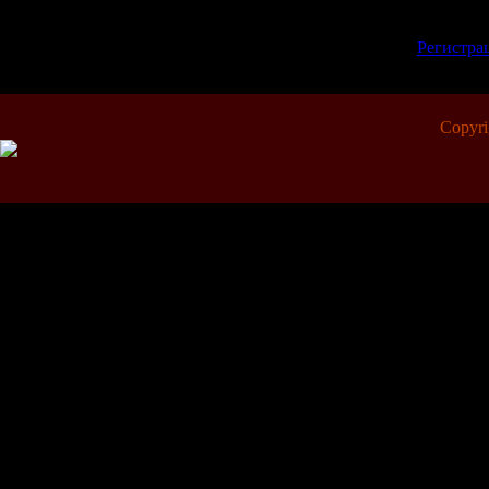
Добавлять коммент
зарегистрированн
[
Регистра
Copyr