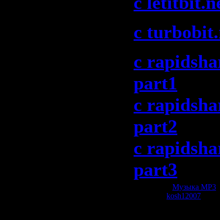
c letitbit.n
c turbobit.
c rapidsha
part1
c rapidsha
part2
c rapidsha
part3
Категория:
Музыка МР3
|
Добавил:
kosh12007
| Рей
Всего комментариев:
0