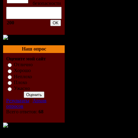
Johnny Mc
Home (Wip
200
Remix) [Va
Records]
Наш опрос
Оцените мой сайт
03. Artento
Отлично
Хорошо
Biding My
Неплохо
Плохо
[High Cont
Ужасно
Recordings
Результаты
|
Архив
опросов
Всего ответов:
68
04. Solarit
6 [Anjunad