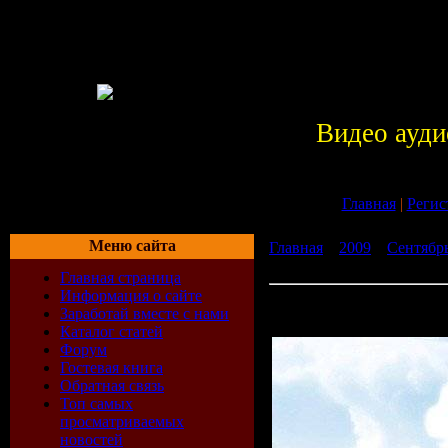
Видео ауди
Главная
|
Регис
Меню сайта
Главная
»
2009
»
Сентябр
Anjunabeats Worldwide 139
Главная страница
Информация о сайте
Super8 & Tab - Anjunabea
Заработай вместе с нами
(06-09-2009)
Каталог статей
Форум
Гостевая книга
Обратная связь
Топ самых
просматриваемых
новостей