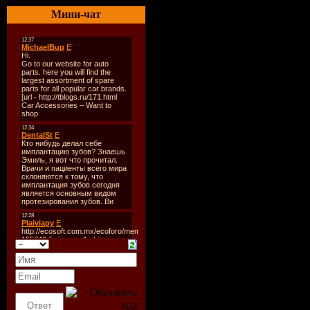
Worldwide
Мини-чат
Стиль
: Tr
Дата
: 06-
Радио
: Di
Качество
:
Размер
: 2
TrackList
:
01. Pryda -
[Pryda Rec
02. Paul va