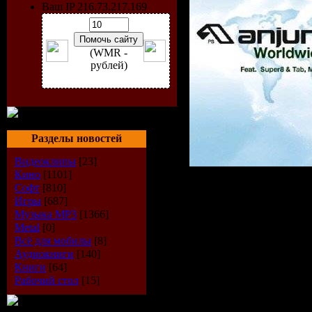
Ваш IP 216.73.217.169
(WMR -
рублей)
Разделы новостей
Видеоклипы
[23]
Кино
[1101]
Исполнит
Софт
[810]
Игры
[687]
Музыка МР3
[1366]
Super8 & 
Metal
[0]
Всё для мобилы
[8]
Радиошоу
Аудиокниги
[140]
Книги
[64]
Anjunabeat
Рабочий стол
[15]