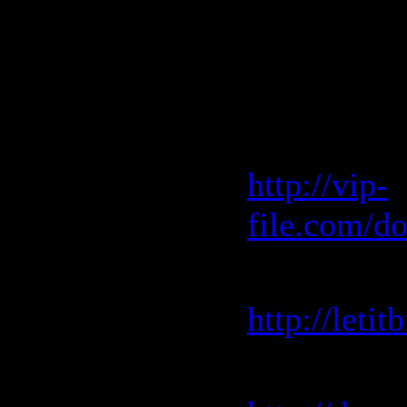
50. Yomand
Скачать "
Vip-File 
http://vip-
file.com/d
Letitbit 
http://leti
Depositfile