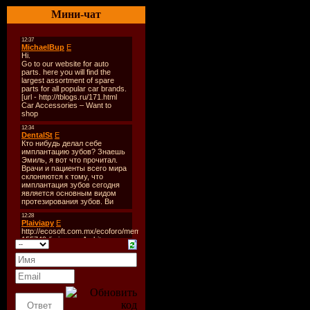
Количест
Мини-чат
Время зву
Размер:
6
Битрейт:
3
Tracklist:
----------
1. Andy Fa
2. Aycan -
3. Bar Sara
Club Mix)