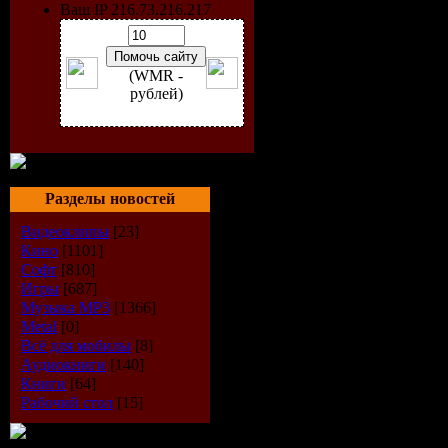
Ваш IP 216.73.216.217
(WMR -
рублей)
Разделы новостей
Видеоклипы
[23]
Кино
[1101]
Софт
[810]
Исполнит
Игры
[687]
Музыка МР3
[1366]
Альбом:
S
Metal
[0]
Всё для мобилы
[8]
Аудиокниги
[140]
Дата выпу
Книги
[64]
Рабочий стол
[15]
Стиль:
Ele