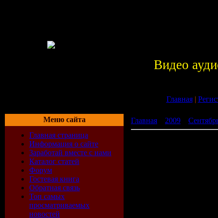
Видео ауди
Главная
|
Регис
Меню сайта
Главная
»
2009
»
Сентябр
Главная страница
Sborka 125 (2009)
Информация о сайте
Заработай вместе с нами
Каталог статей
Форум
Гостевая книга
Обратная связь
Топ самых
просматриваемых
новостей