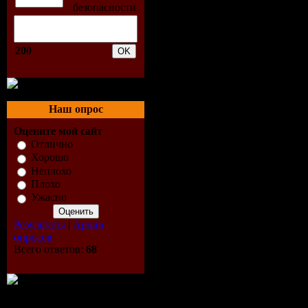
4. Billions
200
5. Chris D
6. Crom - 
Наш опрос
7. D'azoo 
Оцените мой сайт
8. D'azoo 
Отлично
Хорошо
Неплохо
9. Danzel 
Плохо
Ужасно
10. David 
Результаты
|
Архив
Extended V
опросов
Всего ответов:
68
11. Discov
Mix)