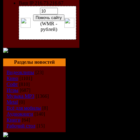
Ваш IP 216.73.216.67
(WMR -
рублей)
Разделы новостей
Видеоклипы
[23]
Кино
[1101]
Исполнит
Софт
[810]
Игры
[687]
Микс:
Bea
Музыка МР3
[1366]
Metal
[0]
Стиль:
De
Всё для мобилы
[8]
Аудиокниги
[140]
Книги
[64]
Дата выпу
Рабочий стол
[15]
Формат:
M