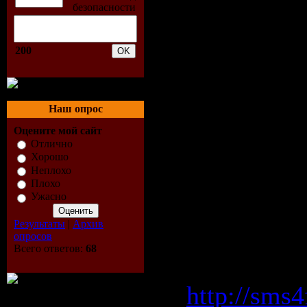
6.Seamless
7.Martin Bu
200
8.Sebastie
9.Sin Plom
Наш опрос
10.Mic New
Оцените мой сайт
Отлично
11.Rodrigue
Хорошо
Неплохо
Плохо
Download 
Ужасно
(31.08.09)
Результаты
|
Архив
опросов
Всего ответов:
68
sms4file.c
http://sms