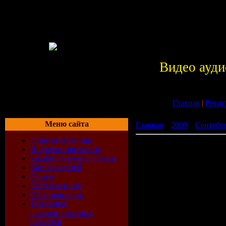
Видео ауди
Главная
|
Регис
Меню сайта
Главная
»
2009
»
Сентябр
Главная страница
CINDY L & Tasoz D- Beach
Информация о сайте
Заработай вместе с нами
Каталог статей
Форум
Гостевая книга
Обратная связь
Топ самых
просматриваемых
новостей