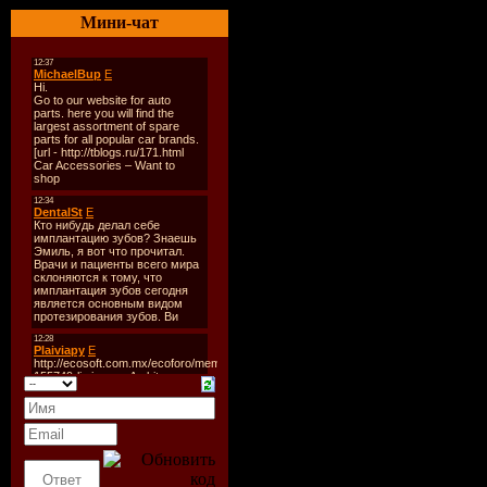
Мини-чат
Общее вр
Размер:
14
Tracklist:
1.Disco Fr
2 The Sun 
2.G Club pr
3.Mario Ba
4.Scsi-9 -
5.kim Fai -