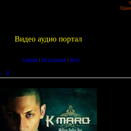
Ч
Прив
Видео аудио портал
Главная
|
Регистрация
|
Вход
ь
»
21
» K-Maro - Million Dollar Boy(2005)
oy(2005)