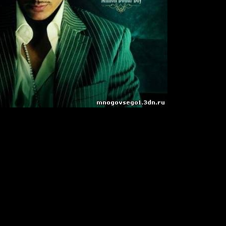
oy
5
ов:
13
50:28