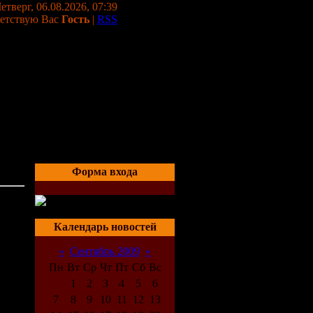
етверг, 06.08.2026, 07:39
етствую Вас
Гость
|
RSS
Форма входа
05:22
Календарь новостей
«
Сентябрь 2009
»
Пн
Вт
Ср
Чт
Пт
Сб
Вс
1
2
3
4
5
6
7
8
9
10
11
12
13