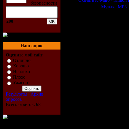
Скачать K-Maro - Million 
Категория:
Музыка МР3
|
Всего комментариев:
0
200
Добавлять ком
Наш опрос
Оцените мой сайт
Отлично
Хорошо
Неплохо
Плохо
Ужасно
Результаты
|
Архив
опросов
Всего ответов:
68