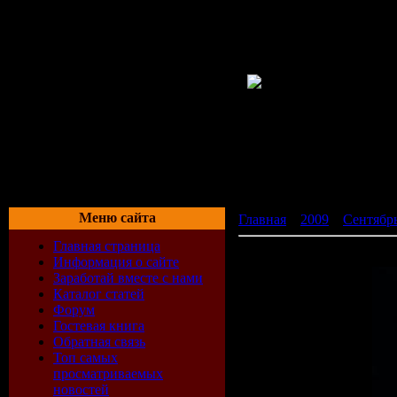
Меню сайта
Главная
»
2009
»
Сентябр
Главная страница
K-Maro - Million Dollar B
Информация о сайте
Заработай вместе с нами
Каталог статей
Форум
Гостевая книга
Обратная связь
Топ самых
просматриваемых
новостей