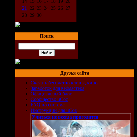
14
15
16
17
18
19
20
21
22
23
24
25
26
27
28
29
30
Поиск
Друзья сайта
Скачать бесплатно клипы, кино
Заработок для вебмастера
Официальный блог
Сообщество uCoz
FAQ по системе
Инструкции для uCoz
Учиться не всегда пригодится