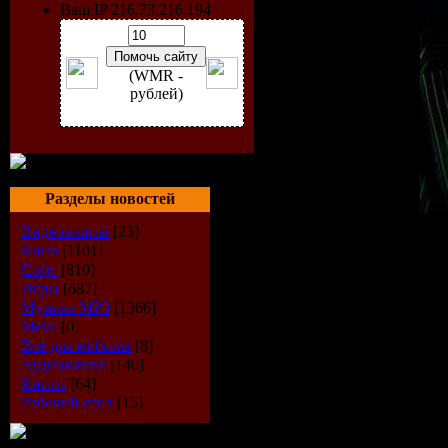
Ваш IP 216.73.216.194
(WMR -
рублей)
Разделы новостей
Видеоклипы
[23]
Исполнитель:
K-Maro
Кино
[1101]
Альбом:
Million Dollar B
Софт
[810]
Жанр:
R&B
Игры
[687]
Год выпуска диска:
200
Музыка МР3
[1366]
Общее количество трек
Metal
[0]
Формат:
MP3
Всё для мобилы
[8]
Битрейт аудио:
320кб/с
Продолжительность:
00:
Аудиокниги
[140]
размер:
115 Mb
Книги
[64]
Рабочий стол
[15]
Трэклист: