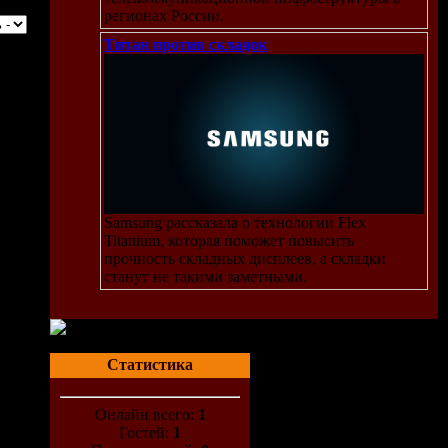
регионах России.
Титан против складок
Samsung рассказала о технологии Flex
Titanium, которая поможет повысить
прочность складных дисплеев, а складки
станут не такими заметными.
Статистика
Онлайн всего:
1
Гостей:
1