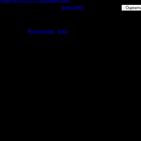
Dollar Boy(2005) с rapidshare.com
 Просмотров: 445 | Добавил:
kosh12007
| Рейтинг: 0.0/0 |
ментарии могут только зарегистрированные пользователи.
[
Регистрация
|
Вход
]