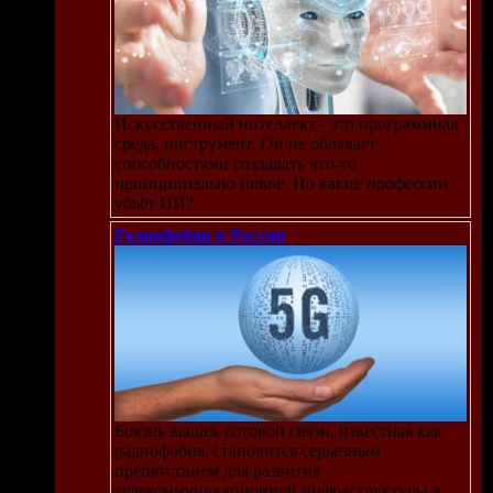
Искусственный интеллект - это программная
среда, инструмент. Он не обладает
способностями создавать что-то
принципиально новое. Но какие профессии
убьёт ИИ?
Радиофобия в России
Боязнь вышек сотовой связи, известная как
радиофобия, становится серьезным
препятствием для развития
телекоммуникационной инфраструктуры в