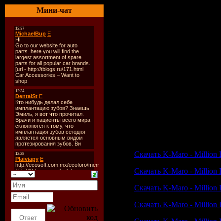
01-K.M.A.R.O.
02-Les Frйres Existent Enc
Мини-чат
03-Histoires De Lu
04-K.P.O.N.E.Inc
05-Gangsta Party
06-Million Dollar Boy
07-Nice & Slow
08-Juss Shake
09-Dirty
10-Strip Club
11-Nouveau Millionaire
12-The Greatest
13-Simple Vie
Скачать K-Maro - Million 
Скачать K-Maro - Million D
Скачать K-Maro - Million Do
Скачать K-Maro - Million D