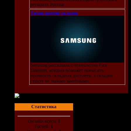
регионах России.
Титан против складок
Samsung рассказала о технологии Flex
Titanium, которая поможет повысить
прочность складных дисплеев, а складки
станут не такими заметными.
Статистика
Онлайн всего:
1
Гостей:
1