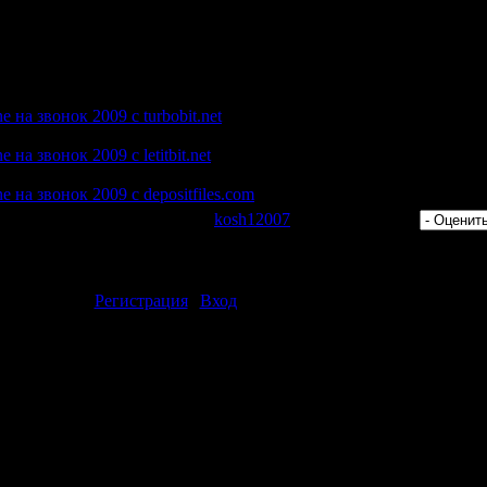
aurent Wolf Club Mix)
do amor (Rene Rodrigezz Remix)
 Kliwer Remix)
ght (Jean Elan Remix)
 на звонок 2009 с turbobit.net
на звонок 2009 с letitbit.net
 на звонок 2009 с depositfiles.com
 Просмотров: 533 | Добавил:
kosh12007
| Рейтинг: 0.0/0 |
ментарии могут только зарегистрированные пользователи.
[
Регистрация
|
Вход
]