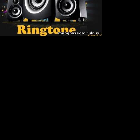
40 ceк
рингтонов для твоей мобилы!!!
Dada Life Remix)
's Club Mix)
an (Dj Romero Special Club Mix)
a Wild - The Way You Make Me Feel (Chris Crime & Mike Candys Rem
ur Love (Original Mix)
 (Electro Radio Edit)
 Party (Michael Mind Remix)
riginal Mix)
borg Club Remix)
re (Alex Davey Remix)
on - HEYOU (Extended Club Mix)