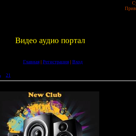
С
Прив
Видео аудио портал
Главная
|
Регистрация
|
Вход
ь
»
21
» New Club Ringtone на звонок 2009
онок 2009