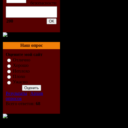
200
Наш опрос
Оцените мой сайт
Отлично
Хорошо
Неплохо
Плохо
Ужасно
Результаты
|
Архив
опросов
Всего ответов:
68