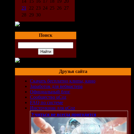
14
15
16
17
18
19
20
21
22
23
24
25
26
27
28
29
30
Поиск
Друзья сайта
Скачать бесплатно клипы, кино
Заработок для вебмастера
Официальный блог
ix)
Сообщество uCoz
FAQ по системе
Инструкции для uCoz
Учиться не всегда пригодится