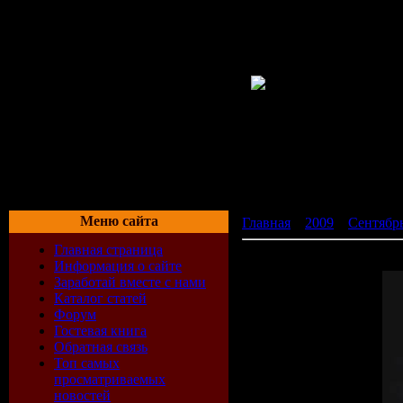
Меню сайта
Главная
»
2009
»
Сентябр
Главная страница
New Club Ringtone на зв
Информация о сайте
Заработай вместе с нами
Каталог статей
Форум
Гостевая книга
Обратная связь
Топ самых
просматриваемых
новостей