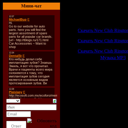
Kaskade - Step One Two (L
Мини-чат
Alex de Vito - Por causa 
Ian Carey - S.O.S (Noll &
Hook N Sling - Another Ni
turbobit.ru
Скачать New Club Ringtone
letitbit.net
Скачать New Club Ringtone 
depositfiles.com
Скачать New Club Ringtone
Категория:
Музыка МР3
|
Всего комментариев:
0
Добавлять ком