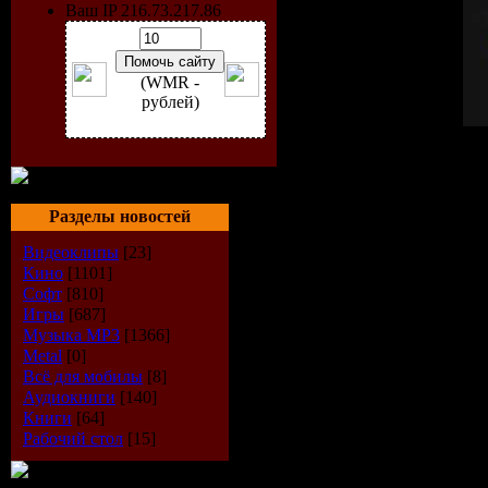
Ваш IP 216.73.217.86
(WMR -
рублей)
Стиль:
Electro
Битрейт:
320 kbps
Продолжительность:
30-
Количество:
15
Разделы новостей
Подборка новейших club 
Видеоклипы
[23]
Playlist:
Кино
[1101]
Malente - Music Forever (
Софт
[810]
CJ Stone - Shining Star (CJ
Игры
[687]
Michael Jackson - Billy Je
Музыка МР3
[1366]
Christopher S Feat. Sandr
Metal
[0]
Laidback Luke - I Need Yo
Всё для мобилы
[8]
Sebastien Benett - Weekend
Аудиокниги
[140]
Cinema Bizarre - I Came 2
Книги
[64]
John Dahlback - Autumn (O
Рабочий стол
[15]
La Roux - Bulletproof (Ti
Club Sounds Crew - So Pu
DJ Atomique Feat MC Ram