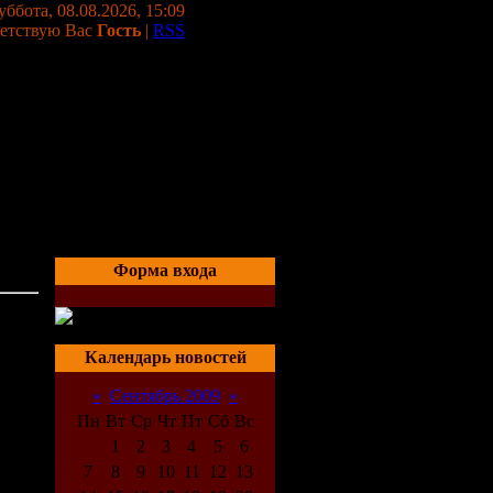
уббота, 08.08.2026, 15:09
етствую Вас
Гость
|
RSS
Форма входа
05:23
Календарь новостей
«
Сентябрь 2009
»
Пн
Вт
Ср
Чт
Пт
Сб
Вс
1
2
3
4
5
6
7
8
9
10
11
12
13