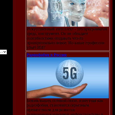
Искусственный интеллект - это программная
среда, инструмент. Он не обладает
способностями создавать что-то
принципиально новое. Но какие профессии
убьёт ИИ?
Радиофобия в России
Боязнь вышек сотовой связи, известная как
радиофобия, становится серьезным
препятствием для развития
телекоммуникационной инфраструктуры в