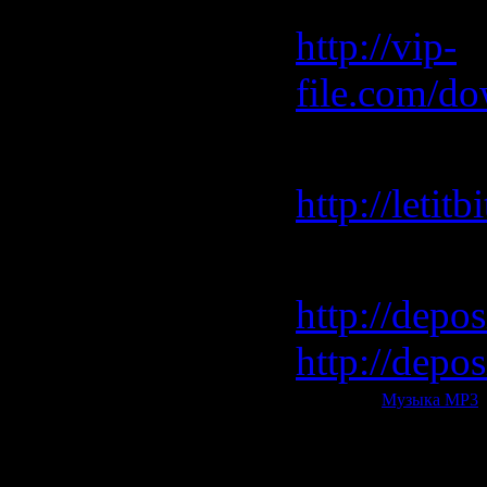
http://vip-
file.com/d
Letitbit 
http://leti
Depositfile
http://depos
http://depos
Категория:
Музыка МР3
|
Всего комментариев:
0