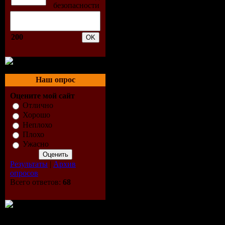
04. Sashbug
05. Alaa - 
200
06. Carl B 
Drum Dub 
Наш опрос
07. Mark Ba
Оцените мой сайт
Отлично
Хорошо
08. Audible
Неплохо
Плохо
09. Audible
Ужасно
10. Alaa -
Результаты
|
Архив
опросов
Всего ответов:
68
Скачать "N
Vip-File 