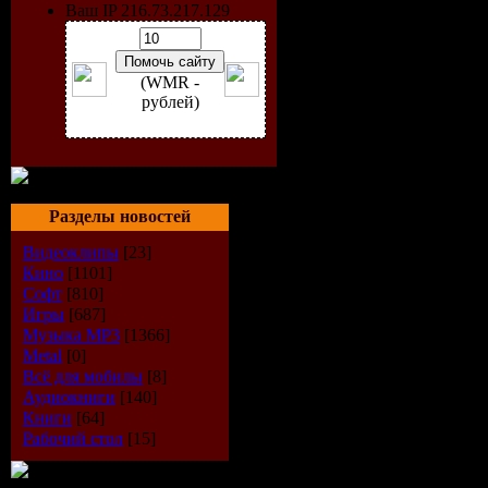
Ваш IP 216.73.217.129
(WMR -
рублей)
Разделы новостей
Видеоклипы
[23]
Кино
[1101]
Софт
[810]
Исполнит
Игры
[687]
Музыка МР3
[1366]
Альбом:
Ne
Metal
[0]
Всё для мобилы
[8]
Аудиокниги
[140]
Дата выпу
Книги
[64]
Рабочий стол
[15]
Стиль:
Pro