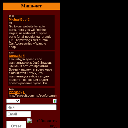
Количеств
Мини-чат
Время зву
Размер:
16
Битрейт:
3
Tracklist:
----------
01. Jeremy
Remix)
02. Liam G
03. Audibl