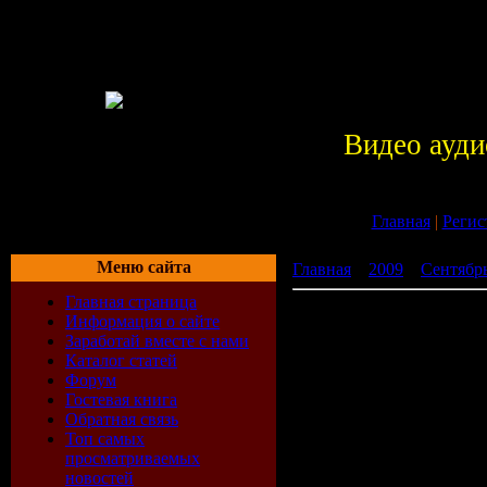
Видео ауди
Главная
|
Регис
Меню сайта
Главная
»
2009
»
Сентябр
Главная страница
Nellie Recordings Volume 
Информация о сайте
Заработай вместе с нами
Каталог статей
Форум
Гостевая книга
Обратная связь
Топ самых
просматриваемых
новостей