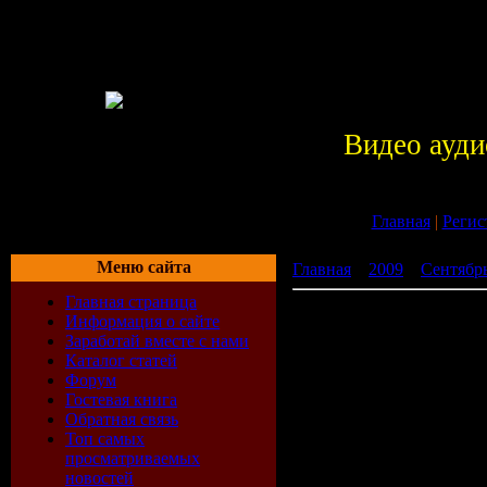
Видео ауди
Главная
|
Регис
Меню сайта
Главная
»
2009
»
Сентябр
Главная страница
Dallas Blocker - Love And 
Информация о сайте
Заработай вместе с нами
Каталог статей
Форум
Гостевая книга
Обратная связь
Топ самых
просматриваемых
новостей