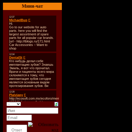
Стиль:
R
Мини-чат
Количест
Время зву
Формат | 
Размер:
10
Треклист:
01.That Gir
02.Tonight 
03.Thugs Cr
04.Leave I