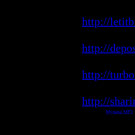
Letitbit.ne
http://leti
Depositfil
http://depo
Turbobit.r
http://turb
Sharingma
http://shar
Категория:
Музыка МР3
|
Всего комментариев:
0