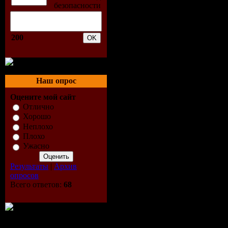
05.Nothing
06.Mr. Frea
200
07.Hustlin 
08.Guess W
Наш опрос
09.What U
Оцените мой сайт
Отлично
10.Sex Rec
Хорошо
Неплохо
11.Groupie
Плохо
Ужасно
12.Come B
Результаты
|
Архив
опросов
13.Favorit
Всего ответов:
68
14.Tasty 0