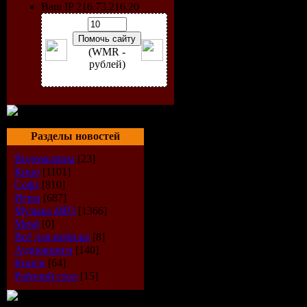
Ваш IP 216.73.216.20
(WMR -
рублей)
Разделы новостей
Видеоклипы
[23]
Кино
[1101]
Софт
[810]
Игры
[687]
Исполнит
Музыка МР3
[1366]
Metal
[0]
Всё для мобилы
[8]
Альбом:
L
Аудиокниги
[140]
Книги
[64]
Дата выпу
Рабочий стол
[15]