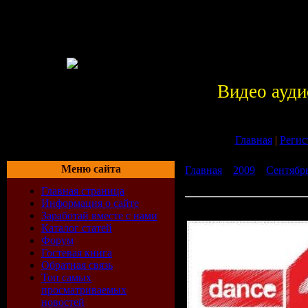
Видео ауди
Главная
|
Регис
Меню сайта
Главная
»
2009
»
Сентябр
Radio 025 (04.09.2009)
Главная страница
Информация о сайте
Paul van Dyk - Dance4Life
Заработай вместе с нами
Каталог статей
Форум
Гостевая книга
Обратная связь
Топ самых
просматриваемых
новостей