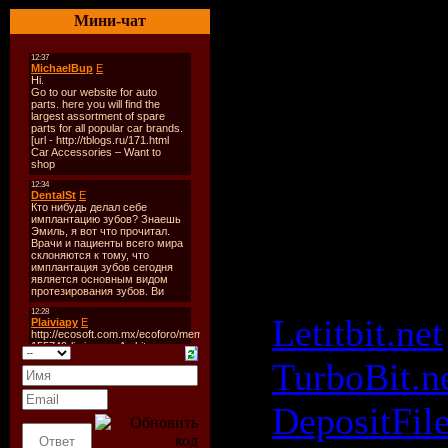
Мини-чат
Размер:
54
Tracklist:
n/a
Скачать: 
- Dance4Li
(04.09.200
Letitbit.net
TurboBit.n
DepositFil