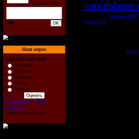
rapidshare
Категория:
Музыка МР3
|
kosh12007
| Рейтинг: 0.0/0
200
Всего комментариев:
0
Добавлять комментарии м
пол
Наш опрос
[
Регис
Оцените мой сайт
Отлично
Хорошо
Неплохо
Плохо
Ужасно
Результаты
|
Архив
опросов
Всего ответов:
68