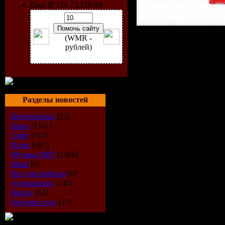
Ваш IP 216.73.216.69
(WMR -
Исполнит
рублей)
Dyk
Радиошоу
Разделы новостей
Radio
Видеоклипы
[23]
Кино
[1101]
Год выход
Софт
[810]
Игры
[687]
Стиль:
Tra
Музыка МР3
[1366]
Metal
[0]
Качество:
Всё для мобилы
[8]
Аудиокниги
[140]
Книги
[64]
kbps
Рабочий стол
[15]
Время зву