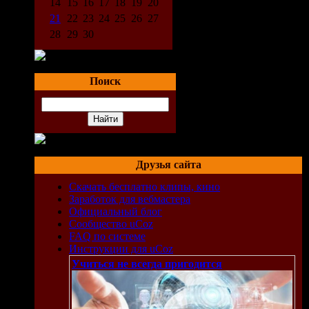
14
15
16
17
18
19
20
21
22
23
24
25
26
27
28
29
30
Поиск
Друзья сайта
Скачать бесплатно клипы, кино
Заработок для вебмастера
Официальный блог
Сообщество uCoz
FAQ по системе
Инструкции для uCoz
Учиться не всегда пригодится