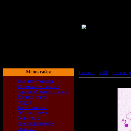
Меню сайта
Главная
»
2009
»
Сентябр
Главная страница
Electro Compilation (25.08
Информация о сайте
Заработай вместе с нами
Каталог статей
Форум
Гостевая книга
Обратная связь
Топ самых
просматриваемых
новостей