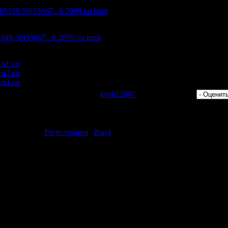
с максимальной скоростью:
d/5128.5f035667...8.2009.rar.html
/5949.5f035667...8.2009.rar.html
.rt1.rar
.rt2.rar
.rt3.rar
 Просмотров: 462 | Добавил:
kosh12007
| Рейтинг: 0.0/0 |
ментарии могут только зарегистрированные пользователи.
[
Регистрация
|
Вход
]