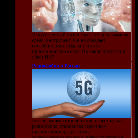
Искусственный интеллект - это программная
среда, инструмент. Он не обладает
способностями создавать что-то
принципиально новое. Но какие профессии
убьёт ИИ?
Радиофобия в России
Боязнь вышек сотовой связи, известная как
радиофобия, становится серьезным
препятствием для развития
телекоммуникационной инфраструктуры в