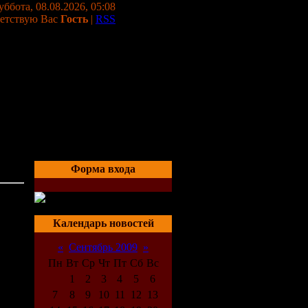
уббота, 08.08.2026, 05:08
етствую Вас
Гость
|
RSS
Форма входа
05:27
Календарь новостей
«
Сентябрь 2009
»
Пн
Вт
Ср
Чт
Пт
Сб
Вс
1
2
3
4
5
6
7
8
9
10
11
12
13