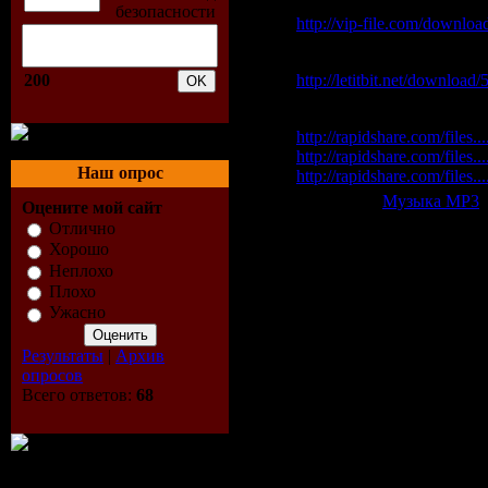
Vip-File Одним файлом
http://vip-file.com/downloa
Letitbit Одним файлом:
200
http://letitbit.net/download
Rapidshare:
http://rapidshare.com/files...
http://rapidshare.com/files...
Наш опрос
http://rapidshare.com/files...
Категория:
Музыка МР3
|
Оцените мой сайт
Всего комментариев:
0
Отлично
Хорошо
Добавлять ком
Неплохо
Плохо
Ужасно
Результаты
|
Архив
опросов
Всего ответов:
68