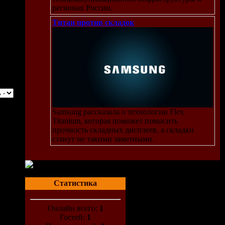
регионах России.
Титан против складок
Samsung рассказала о технологии Flex
Titanium, которая поможет повысить
прочность складных дисплеев, а складки
станут не такими заметными.
Статистика
Онлайн всего:
1
Гостей:
1