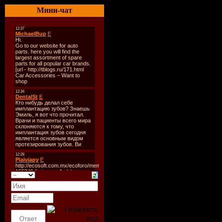
----------
Мини-чат
1. Aboutblank & Klc feat. 
2. Da Conga - Everybody (
3. DHT - Listen To Your H
4. Die Hoerer - Beat The S
5. Die Hoerer - Beat The 
6. DIRTY INC - Electro F
7. Kazantip 2009 (Dj Kasy
8. DJ Boyko & Sound Shock
9. Dj igrock - superstar (ori
10. DJ Kot Aka Jack O Lant
11. Edward Maya feat. Alic
12. Enrique Iglesias & Ci
13. GrooveBusterz - Desti
14. Pain Rossini - Hands 
15. Phonix Grains - Can Y
16. Cruel Summer (Origina
17. Soundpusher - Rush (Or
18. Soundpusher - Swagga 
19. Swen Weber - Bomb (D
20. Zodiac Cartel - We Don
Скачать "Electro Compila