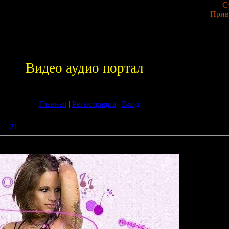
С
Прив
Видео аудио портал
Главная
|
Регистрация
|
Вход
ь
»
21
» Electro Compilation (25.08.2009)
.2009)