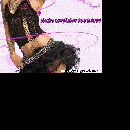
ion 25.08.2009
9
:
21
n
Hz/ Joint-Stereo