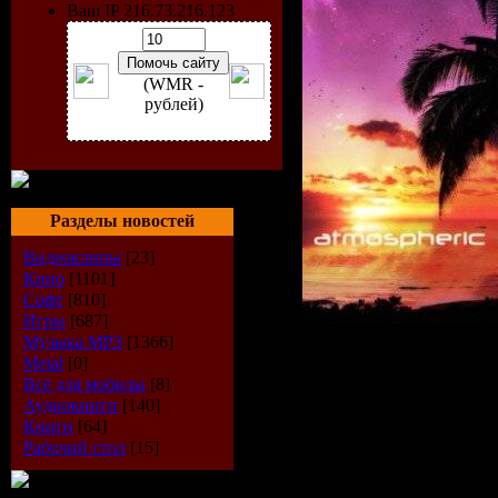
Ваш IP 216.73.216.123
(WMR -
рублей)
Разделы новостей
Видеоклипы
[23]
Кино
[1101]
Софт
[810]
Игры
[687]
Музыка МР3
[1366]
Metal
[0]
Исполнит
Всё для мобилы
[8]
Аудиокниги
[140]
Книги
[64]
Диск:
Seco
Рабочий стол
[15]
(Mixed By