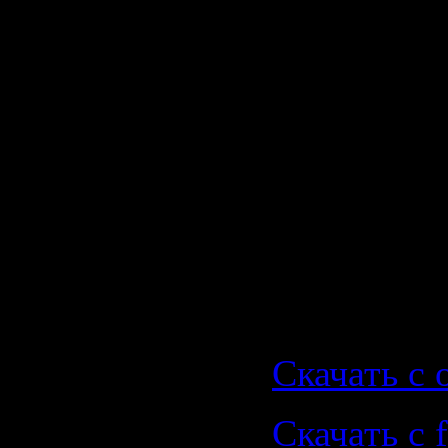
15. John O
Feat. Lo-Fi
Fade Away
Flight Outr
Скачать |
скачать о
файлом:
Скачать с o
Скачать с f