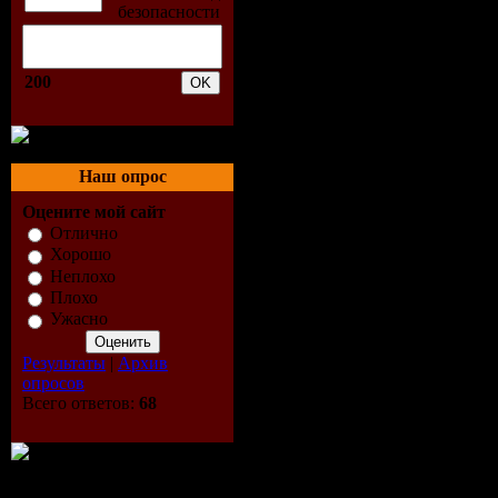
min
Размер Ф
200
MB (rar)
Качество:
Наш опрос
Оцените мой сайт
44.1 kHz / 
Отлично
Хорошо
Трек:
29 (
Неплохо
Плохо
Ужасно
Track-list:
Результаты
|
Архив
опросов
CD 1:
Всего ответов:
68
01. Robert 