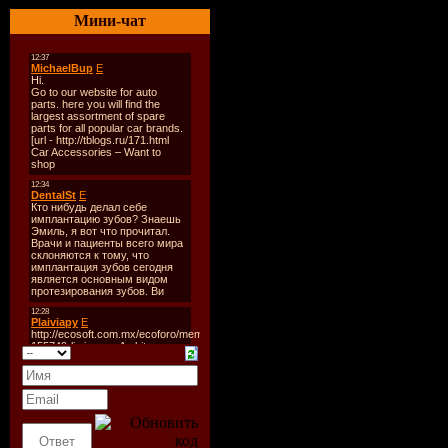
Мини-чат
Energy)
Лэйбл:
Vin
Recordings
Каталог#:
Год Выпус
2009
Стиль:
Tr
Формат:
M
Album (Mi
Время Зв