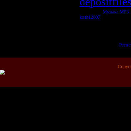
depositfil
Категория:
Музыка МР3
|
kosh12007
| Рейтинг: 0.0/0
Всего комментариев:
0
Добавлять комментарии м
пол
[
Регис
Copyr