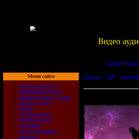
Видео ауди
Главная
|
Регис
Меню сайта
Главная
»
2009
»
Сентябр
By Atmospheric Energy) (2
Главная страница
Информация о сайте
VA - Second Flight (Mixed
Заработай вместе с нами
(27-07-2009)
Каталог статей
Форум
Гостевая книга
Обратная связь
Топ самых
просматриваемых
новостей