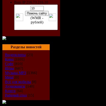
Ваш IP 216.73.216.10
(WMR -
рублей)
Разделы новостей
Видеоклипы
[23]
Кино
[1101]
Исполнит
Софт
[810]
Игры
[687]
Музыка МР3
[1366]
Альбом:
Ro
Metal
[0]
Всё для мобилы
[8]
People 072
Аудиокниги
[140]
Книги
[64]
Год выпус
Рабочий стол
[15]