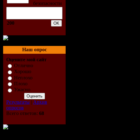
(Original 
03. Tritona
200
Mix) [Cold
04. Roger 
Наш опрос
Оцените мой сайт
[Magic Isl
Отлично
Хорошо
05. Graham
Неплохо
Плохо
[Total Digi
Ужасно
Результаты
|
Архив
06. Steve A
опросов
Всего ответов:
68
07. Nery -
08. Kamil P