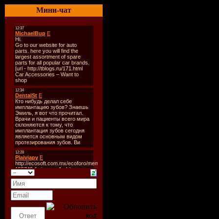
Стиль:
tra
Мини-чат
Количест
Время зву
Размер:
2
Битрейт:
Треклист:
1st hour:
01. Ben Gol
Lights]
02. Roger S