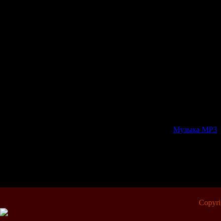
http://rap
_Magic_Isl
http://rap
_Magic_Isl
http://rap
_Magic_Isl
Категория:
Музыка МР3
|
Всего комментариев:
0
Copyr