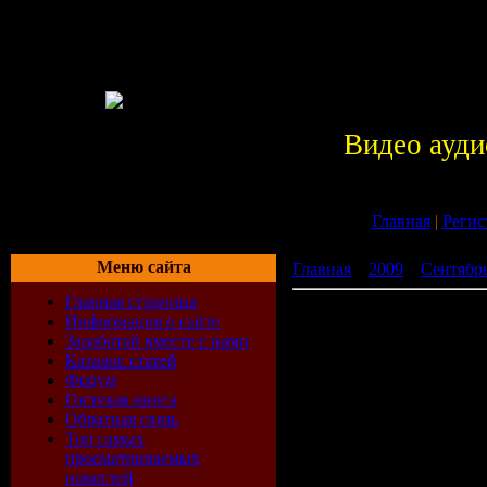
Видео ауди
Главная
|
Регис
Меню сайта
Главная
»
2009
»
Сентябр
Главная страница
Roger Shah - Magic Island 
Информация о сайте
Заработай вместе с нами
Каталог статей
Форум
Гостевая книга
Обратная связь
Топ самых
просматриваемых
новостей