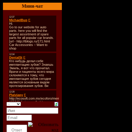
Битрейт:
3
Мини-чат
Tracklist:
----------
1. Afrojac
2. Alex P. 
3. Alvaro -
4. Antoine 
5. Armand 
Remix)