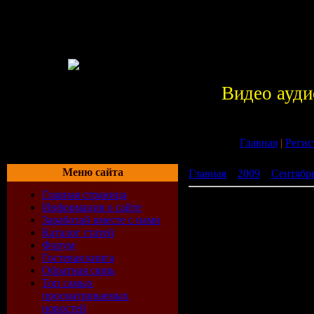
Видео ауди
Главная
|
Регис
Меню сайта
Главная
»
2009
»
Сентябр
Главная страница
Electro House Collection 3
Информация о сайте
Заработай вместе с нами
Каталог статей
Форум
Гостевая книга
Обратная связь
Топ самых
просматриваемых
новостей