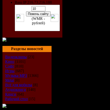
Ваш IP 216.73.216.188
(WMR -
рублей)
Исполнит
Разделы новостей
Альбом:
El
Видеоклипы
[23]
Кино
[1101]
Дата выпу
Софт
[810]
Игры
[687]
Стиль:
Hou
Музыка МР3
[1366]
Metal
[0]
Количеств
Всё для мобилы
[8]
Аудиокниги
[140]
Время зву
Книги
[64]
Рабочий стол
[15]
Размер:
62