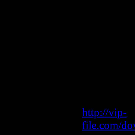
47. The Mo
48. Tony C
(Original M
49. Twocke
50. Wolfgan
Скачать "E
Vip-File 
http://vip-
file.com/d