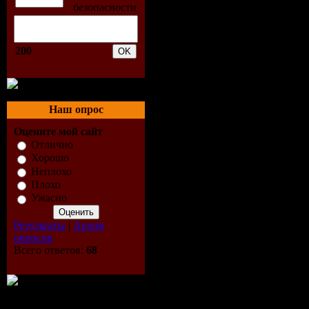
6. Bastian 
7. Bob Sinc
200
(Pink Is P
8. Bueno Cl
Наш опрос
9. Darwin 
Оцените мой сайт
10. David G
Отлично
Хорошо
11. DJ Dril
Неплохо
Плохо
Ужасно
12. DJ Marq
Результаты
|
Архив
13. DJ Sunn
опросов
Всего ответов:
68
2009 Bootl
14. Easy Te