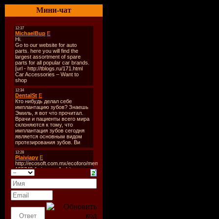
Год выход
Мини-чат
Треки:
10
Формат/К
mp3/CBR 1
Размер:
48
Время зву
Залито:
LETITBIT
треклист:
01. TLC 2: