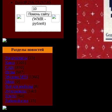
Ваш IP 216.73.217.65
(WMR -
рублей)
Разделы новостей
Видеоклипы
[23]
Кино
[1101]
Исполнит
Софт
[810]
Игры
[687]
Страна:
S
Музыка МР3
[1366]
Metal
[0]
Всё для мобилы
[8]
Альбом:
G
Аудиокниги
[140]
Книги
[64]
Стиль:
по
Рабочий стол
[15]