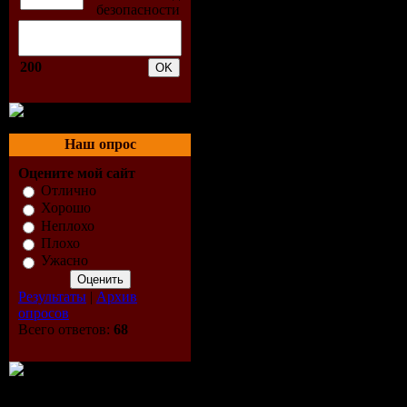
02. Nearly
03. Beat T
200
04. Mio M
05. Ghost 
Наш опрос
06. I Am T
Оцените мой сайт
Отлично
Хорошо
4:06
Неплохо
Плохо
07. Sniffin
Ужасно
3:44
Результаты
|
Архив
опросов
Всего ответов:
68
08. I'm A 
Red 3:31