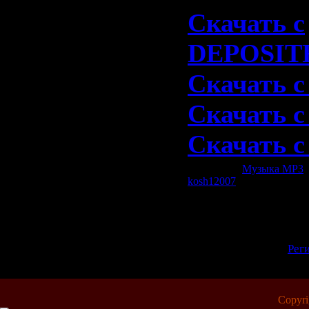
Скачать с
DEPOSIT
Скачать 
Скачать с
Скачать 
Категория:
Музыка МР3
|
kosh12007
| Рейтинг: 0.0/0
Всего комментариев:
0
Добавлять комментарии
п
[
Рег
Copyr