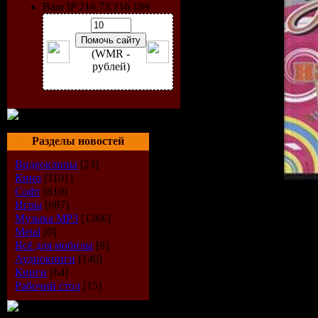
Ваш IP 216.73.216.189
(WMR -
рублей)
Разделы новостей
Видеоклипы
[23]
Кино
[1101]
Софт
[810]
Артист:
VA
Игры
[687]
Название:
Золотая 200-
Музыка МР3
[1366]
Качество: 128kbps / 44.1KH
Metal
[0]
Жанр:Pop
Всё для мобилы
[8]
Год: 2009
Аудиокниги
[140]
Размер: 700.17 мб
Книги
[64]
Рабочий стол
[15]
Треклист:
001 Гости из будущего - 
002 Н. Задорожная - Я с 