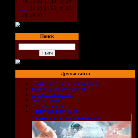
14
15
16
17
18
19
20
21
22
23
24
25
26
27
28
29
30
Поиск
Друзья сайта
Скачать бесплатно клипы, кино
Заработок для вебмастера
Официальный блог
Сообщество uCoz
FAQ по системе
Инструкции для uCoz
Учиться не всегда пригодится