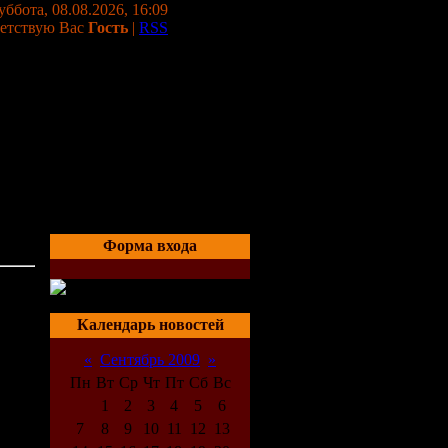
уббота, 08.08.2026, 16:09
етствую Вас
Гость
|
RSS
Форма входа
05:40
Календарь новостей
«
Сентябрь 2009
»
Пн
Вт
Ср
Чт
Пт
Сб
Вс
1
2
3
4
5
6
7
8
9
10
11
12
13