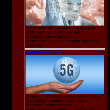
Искусственный интеллект - это программная
среда, инструмент. Он не обладает
способностями создавать что-то
принципиально новое. Но какие профессии
убьёт ИИ?
Радиофобия в России
Боязнь вышек сотовой связи, известная как
радиофобия, становится серьезным
препятствием для развития
телекоммуникационной инфраструктуры в