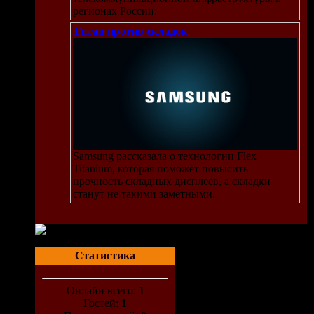
регионах России.
Титан против складок
Samsung рассказала о технологии Flex
Titanium, которая поможет повысить
прочность складных дисплеев, а складки
станут не такими заметными.
Статистика
Онлайн всего:
1
Гостей:
1