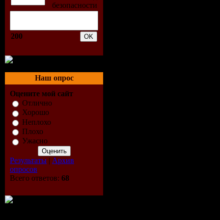
028 Непара - Нестерео.m
029 Ж. Фриске - Портоф
030 Д. Билан - Lady.mp3
031 Mr.Credo - Аленушка
200
032 Инь-Ян - По встречно
033 А. Приходько - Мамо
034 ВИА Гра - Анти Гей
035 Мария feat. DJ Smash
036 Эд Шульжевский - Т
Наш опрос
037 А. Roxis - Мы могли
Оцените мой сайт
038 Тутси - Было бы гор
039 Д. Майданов - Вечна
Отлично
040 Пепел Роза - Мачо.m
Хорошо
041 Н. Басков - Натурал
Неплохо
042 Лава - Домашнее вид
Плохо
043 Dino MC 47 & Нюша 
Ужасно
044 А. Семенович - Тиро
045 Город 312 - Не пере
Результаты
|
Архив
046 DJ Eli Wais feat. Sang
опросов
047 А. Гришин - Снова о
Всего ответов:
68
048 С. Лазарев - Крик.mp
049 Н. Подольская и В. 
050 Иванушки Internation
051 Quest Pistols - Белая
052 Серега - Кружим.mp