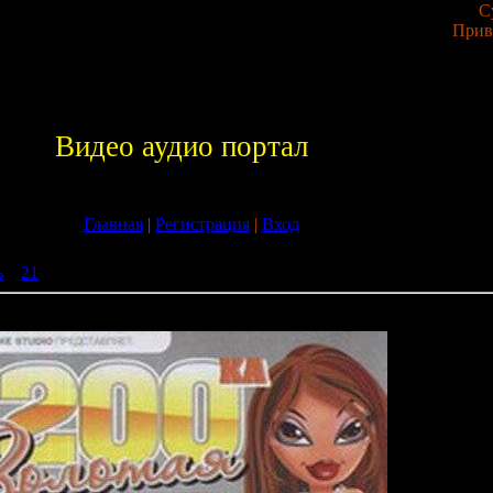
С
Прив
Видео аудио портал
Главная
|
Регистрация
|
Вход
ь
»
21
» VA - Сборник Золотая 200-ка Наших на MTV (2009)
0-ка Наших на MTV (2009)