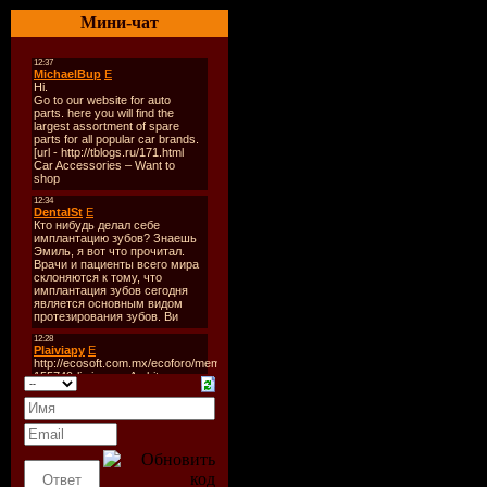
003 Света - Я не знаю.mp
Мини-чат
004 Opium Project - Губы 
005 А. Высотская - Одна
006 Е. Отрадная - Не сни
007 Челси - Точка возвра
008 БиС - Двухполярный
009 Лигалайз feat. МакS
010 Чай вдвоем - Слезы 
011 DJ Gold Sky feat. Fast
012 Корни & В. Дайнеко - 
013 Ю. Савичева - Гудба
014 Иракли - Твои глаза.
015 Фабрика - Давай с т
016 Инфинити - Слезы вод
017 Дискотека Авария - О
018 DJ Piligrim - Я лето.
019 А. Агурбаш - Слышиш
020 Сказка - Americano.m
021 Ранетки - Лети-лети
022 A'Studio - Так же как
023 Д. Маликов - Моя, моя
024 Ани Лорак - Солнце
025 KIT-I - После дождя.
026 Ангел А - Холодный
027 Roma Kenga - Новые