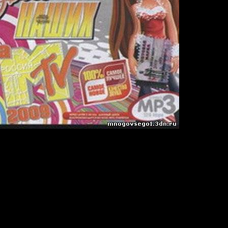
ка Наших на MTV
z/ Joint Stereo
Я твоя киска.mp3
тобой (feat. DinoMC47).mp3