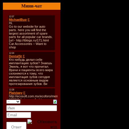
----------
Мини-чат
CD 1:
01. Various Artists - KB P
02. Tinchy Stryder & Ndu
03. Cascada - Evacuate Th
04. K.I.G. - Heads, Shoulde
05. DeeGrees - Poker Face
06. Darren Styles - Save M
07. Masta Blasta - Everywh
08. Real Booty Babes - I Ki
09. Ultrabeat - I Wanna To
10. Pinball - Come Into M
11. Dan Winter - Don't St
12. Paradise - See the Light
13. Verde & Estaban - Just 
14. Micky Modelle - Wine 
15. Scooter - Apache (Ale
16. DeeGrees v RBB - Apo
17. Northern Allstars - R
18. DJ Nemesis - Paranomis
19. JK v Sky Flyers - Beat I
20. Digital Rush - I'm On
21. Blackout Crew - BBB