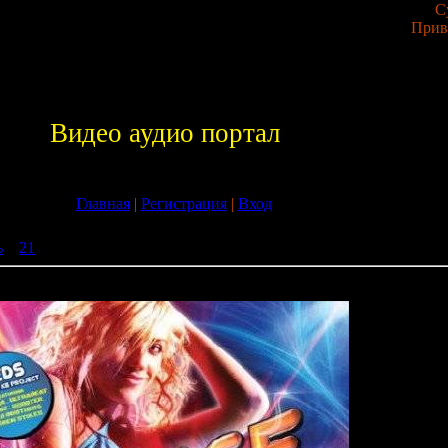
С
Прив
Видео аудио портал
Главная
|
Регистрация
|
Вход
ь
»
21
» Bounce Mania Mixed By Kb Project (2009)
 Project (2009)