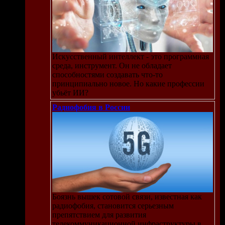
Искусственный интеллект - это программная
среда, инструмент. Он не обладает
способностями создавать что-то
принципиально новое. Но какие профессии
убьёт ИИ?
Радиофобия в России
Боязнь вышек сотовой связи, известная как
радиофобия, становится серьезным
препятствием для развития
телекоммуникационной инфраструктуры в