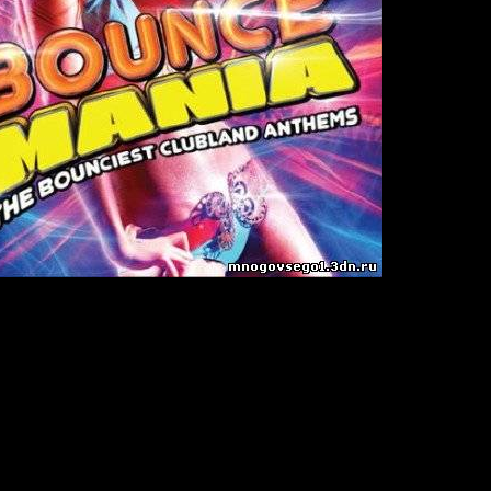
xed By Kb Project
09
:
42
44.1kHz/ Joint-Stereo