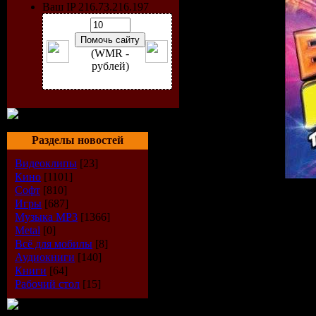
Ваш IP 216.73.216.197
(WMR -
рублей)
Разделы новостей
Видеоклипы
[23]
Кино
[1101]
Софт
[810]
Исполнитель:
VA
Игры
[687]
Альбом:
Bounce Mania Mi
Музыка МР3
[1366]
Дата выпуска:
08-02-20
Metal
[0]
Стиль:
Dance / Hardance
Всё для мобилы
[8]
Количество композиций
Аудиокниги
[140]
Время звучания:
Книги
[64]
Размер:
Mb
Рабочий стол
[15]
Битрейт:
256 kbps VBR / 
Tracklist: