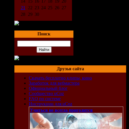
14
15
16
17
18
19
20
21
22
23
24
25
26
27
28
29
30
Поиск
Друзья сайта
Скачать бесплатно клипы, кино
Заработок для вебмастера
Официальный блог
Сообщество uCoz
FAQ по системе
Инструкции для uCoz
Учиться не всегда пригодится