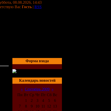
уббота, 08.08.2026, 14:43
етствую Вас
Гость
|
RSS
Форма входа
05:41
Календарь новостей
«
Сентябрь 2009
»
Пн
Вт
Ср
Чт
Пт
Сб
Вс
1
2
3
4
5
6
7
8
9
10
11
12
13