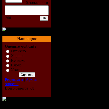
CD 2:
01. Pixie Lott - Mama Do 
02. Skyla - Breaking Free
03. Tinchy Stryder - Take
200
04. Italo Brothers - Stamp
05. Ultrabeat - Pretty Gree
06. WI FI - Last Night (Hy
07. N-Trance - Set You Fre
08. Nalin & Cain - Crusin
Наш опрос
09. Scandalous - In the Nig
10. Lockout ft Chenai - Bo
Оцените мой сайт
11. Rezidents v Ben-T - Ro
Отлично
12. Grand Theft Audio - H
Хорошо
13. Maximum Spell - I See 
Неплохо
14. Ryda v Clubstar - Up I
Плохо
15. KB Project v Delusion 
Ужасно
16. Phonik - Something Spe
17. Neo Cortex - Elements
Результаты
|
Архив
18. Breeze & Lost Witness 
опросов
19. Vortex - Everytime
Всего ответов:
68
20. Audiolush - Take Me 
21. KB Project - This Is B
Скачать "Bounce Mania 