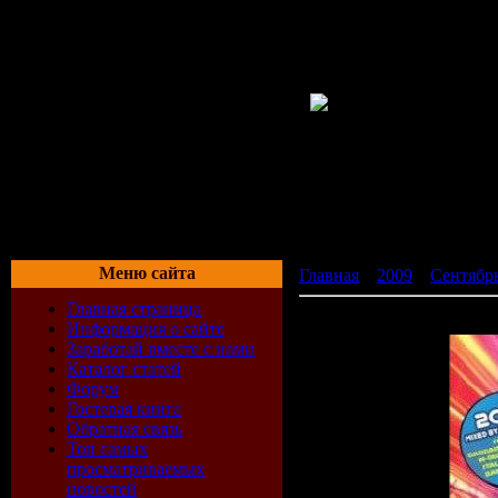
Меню сайта
Главная
»
2009
»
Сентябр
Главная страница
Bounce Mania Mixed By Kb
Информация о сайте
Заработай вместе с нами
Каталог статей
Форум
Гостевая книга
Обратная связь
Топ самых
просматриваемых
новостей