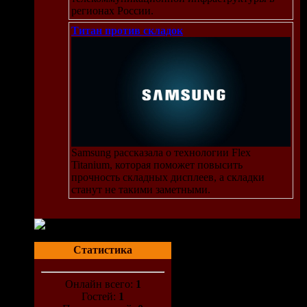
регионах России.
Титан против складок
Samsung рассказала о технологии Flex
Titanium, которая поможет повысить
прочность складных дисплеев, а складки
станут не такими заметными.
Статистика
Онлайн всего:
1
Гостей:
1