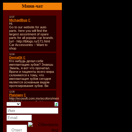
Мини-чат
Away... Vol
Жанр:
Tec
Deep Hous
Дата выпу
Количеств
Unmixed +
Формат:
M
Битрейт:
Время зву
5:02:59 mi