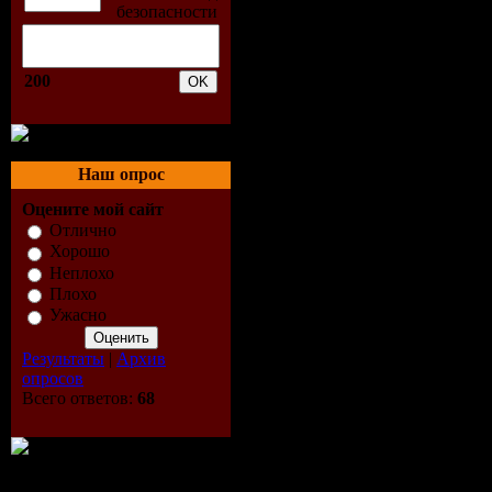
Размер:
7
200
Tracklist:
01. Pan - 
Наш опрос
(Original 
Оцените мой сайт
Отлично
02. Satoshi
Хорошо
Неплохо
(Hansen & 
Плохо
Ужасно
Remix)
Результаты
|
Архив
опросов
03. Soda In
Всего ответов:
68
(Original 
04. Murat 