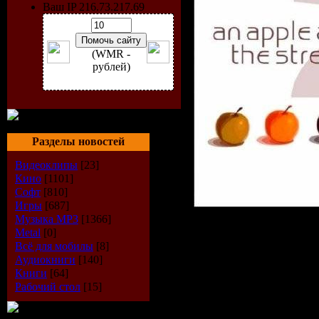
Ваш IP 216.73.217.69
(WMR -
рублей)
Разделы новостей
Видеоклипы
[23]
Кино
[1101]
Софт
[810]
Игры
[687]
Музыка МР3
[1366]
Metal
[0]
Исполнит
Всё для мобилы
[8]
Аудиокниги
[140]
Книги
[64]
Альбом:
A
Рабочий стол
[15]
Day Keeps 