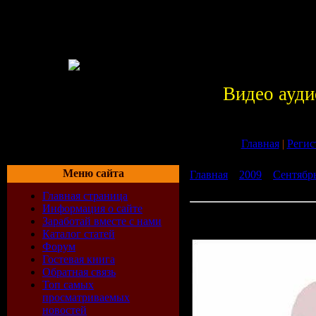
Видео ауди
Главная
|
Регис
Меню сайта
Главная
»
2009
»
Сентябр
The Stress Away... Vol. 2 (
Главная страница
Информация о сайте
An Apple A Day Keeps The 
Заработай вместе с нами
(2009)
Каталог статей
Форум
Гостевая книга
Обратная связь
Топ самых
просматриваемых
новостей