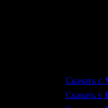
27. Various
Apple A D
(Nonstop D
Continuou
Скачать "
Day Keeps
Away... Vol
Скачать с
Скачать с