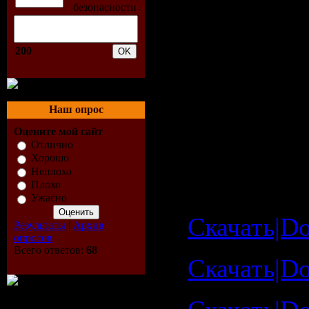
06. Cara D
(Radio Edit
200
07. Darius 
08. Darius
Наш опрос
09. David 
Оцените мой сайт
Отлично
10. Candy 
Хорошо
Неплохо
Плохо
Скачать Te
Ужасно
Скачать|Do
Результаты
|
Архив
опросов
Всего ответов:
68
Скачать|Do