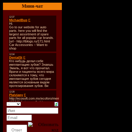
Мини-чат
Время зву
Формат/К
Размер фа
TrackList:
01. Aston 
02. Baby D
03. Bastian
04. Beam V
05. Buzzte