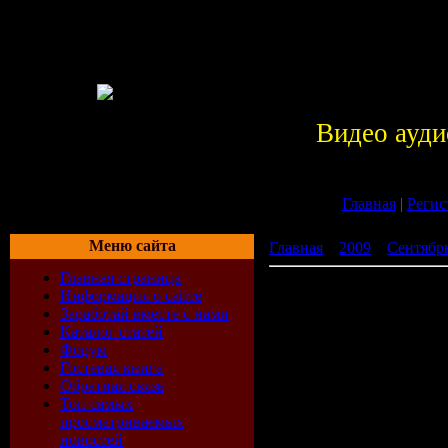
Видео ауди
Главная
|
Регис
Меню сайта
Главная
»
2009
»
Сентябр
Главная страница
Tectonik Killer v5 (2009)
Информация о сайте
Заработай вместе с нами
Каталог статей
Форум
Гостевая книга
Обратная связь
Топ самых
просматриваемых
новостей