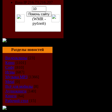
Ваш IP 216.73.216.207
(WMR -
рублей)
Разделы новостей
Видеоклипы
[23]
Кино
[1101]
Исполнит
Софт
[810]
Игры
[687]
Название 
Музыка МР3
[1366]
Metal
[0]
Жанр:
Hou
Всё для мобилы
[8]
Аудиокниги
[140]
Книги
[64]
Год выпус
Рабочий стол
[15]
Количеств