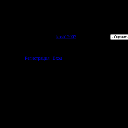
 Просмотров: 517 | Добавил:
kosh12007
| Рейтинг: 0.0/0 |
ментарии могут только зарегистрированные пользователи.
[
Регистрация
|
Вход
]