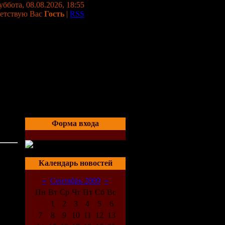
уббота, 08.08.2026, 18:55
етствую Вас
Гость
|
RSS
Форма входа
-09-
05:44
Календарь новостей
«
Сентябрь 2009
»
Пн
Вт
Ср
Чт
Пт
Сб
Вс
1
2
3
4
5
6
7
8
9
10
11
12
13