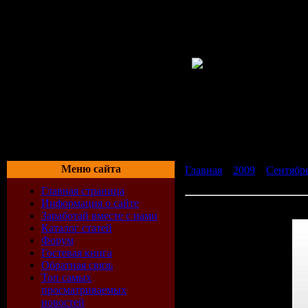
Меню сайта
Главная
»
2009
»
Сентябр
2009)
Главная страница
Информация о сайте
Paul van Dyk - Vonyc Sessi
Заработай вместе с нами
Каталог статей
Форум
Гостевая книга
Обратная связь
Топ самых
просматриваемых
новостей