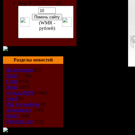
Ваш IP 216.73.217.43
(WMR -
рублей)
Разделы новостей
Видеоклипы
[23]
Исполнитель
: Paul Van 
Кино
[1101]
Радиошоу
: Vonyc Session
Софт
[810]
Стиль
: Trance
Игры
[687]
Дата
: 10-09-2009
Музыка МР3
[1366]
Качество
: VBR kbps
Metal
[0]
Размер
: 143 MB
Всё для мобилы
[8]
Формат шоу:
2 часа, еж
Аудиокниги
[140]
Книги
[64]
TrackList
:
Рабочий стол
[15]
01. Giuseppe Ottaviani - 
02. Neptune Project - Azte