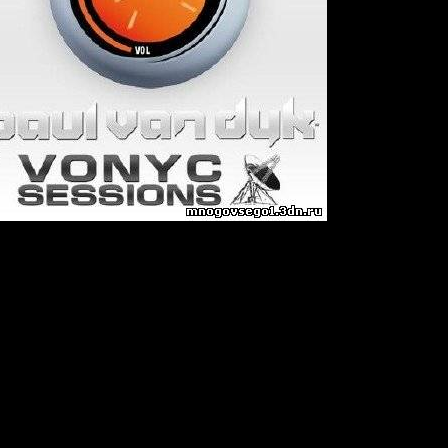
Dyk
s
енедельно
One Day
c (Aly & Fila Rmx)