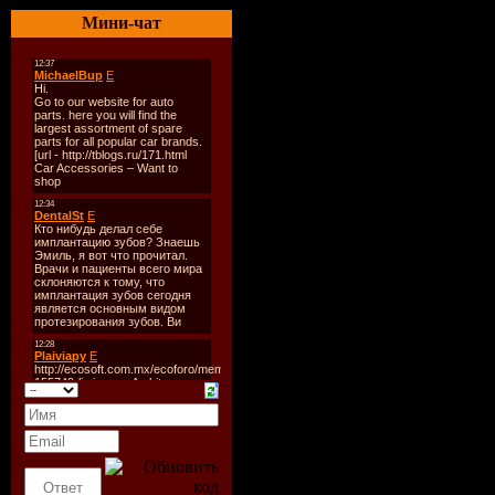
03. Simon Patterson - Alwa
Мини-чат
04. Greg Downey - ID
05. Push ft. Sir Adrian - T
06. Heatbeat pres. Mathias 
Guestmix by Jon O'Bir:
07. ID - ID
08. ID - ID
09. ID - ID
10. Filo & Peri - Drops Of
11. Giuseppe Ottaviani & 
12. ID - ID
13. ID - Sacred Circles
14. Giuseppe Ottaviani ft.
15. ID - well known
16. ID - well known
17. Dennis Sheperd & Cold 
18. Mike Shiver - On The 
19. DJ Cosmo ft. Ray Wil
20. ID - ID
21. Lange ft. Sarah Howells
Скачать "Paul van Dyk - 