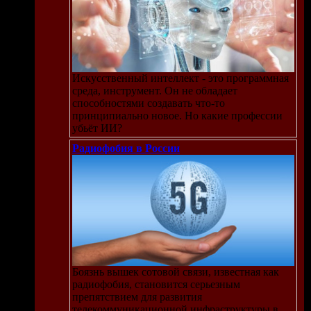
Искусственный интеллект - это программная
среда, инструмент. Он не обладает
способностями создавать что-то
принципиально новое. Но какие профессии
убьёт ИИ?
Радиофобия в России
Боязнь вышек сотовой связи, известная как
радиофобия, становится серьезным
препятствием для развития
телекоммуникационной инфраструктуры в