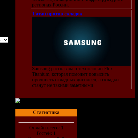
регионах России.
Титан против складок
Samsung рассказала о технологии Flex
Titanium, которая поможет повысить
прочность складных дисплеев, а складки
станут не такими заметными.
Статистика
Онлайн всего:
1
Гостей:
1