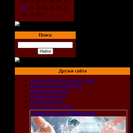
14
15
16
17
18
19
20
21
22
23
24
25
26
27
28
29
30
Поиск
Друзья сайта
Скачать бесплатно клипы, кино
Заработок для вебмастера
Официальный блог
Сообщество uCoz
FAQ по системе
Инструкции для uCoz
Учиться не всегда пригодится