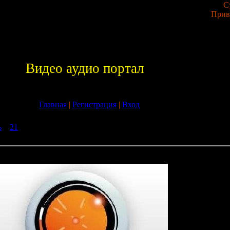
С
Прив
Видео аудио портал
Главная
|
Регистрация
|
Вход
ь
»
21
» Paul van Dyk - Vonyc Sessions 159 (Guestmix Jon O\'Bir) (10
ons 159 (Guestmix Jon O\'Bir) (10-09-2009)