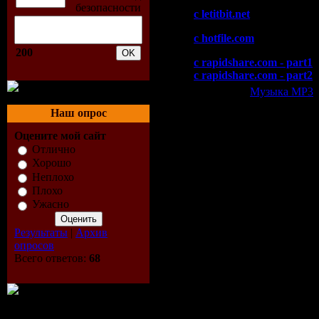
с letitbit.net
с hotfile.com
200
с rapidshare.com - part1
с rapidshare.com - part2
Категория:
Музыка МР3
|
Всего комментариев:
0
Наш опрос
Добавлять ком
Оцените мой сайт
Отлично
Хорошо
Неплохо
Плохо
Ужасно
Результаты
|
Архив
опросов
Всего ответов:
68